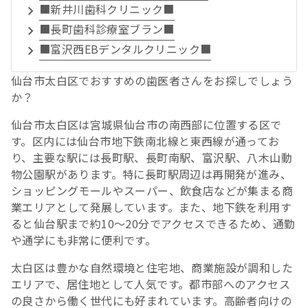
■新井川歯科クリニック■
■長町歯科診療室ブラン■
■富沢西EBデンタルクリニック■
仙台市太白区でおすすめの歯医者さんをお探しでしょう
か？
仙台市太白区は宮城県仙台市の南西部に位置する区で
す。区内には仙台市地下鉄南北線と東西線が通ってお
り、主要な駅には長町駅、長町南駅、富沢駅、八木山動
物公園駅があります。特に長町駅周辺は再開発が進み、
ショッピングモールやスーパー、飲食店などが集まる商
業エリアとして発展しています。また、地下鉄を利用す
ると仙台駅まで約10〜20分でアクセスできるため、通勤
や通学にも非常に便利です。
太白区は豊かな自然環境と住宅地、商業施設が調和した
エリアで、居住地として人気です。都市部へのアクセス
の良さから働く世代にも好まれています。高齢者向けの