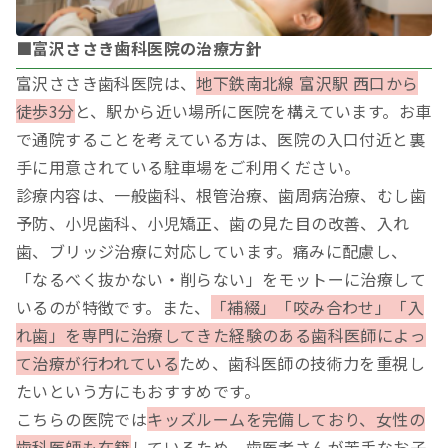
■富沢ささき歯科医院の治療方針
富沢ささき歯科医院は、
地下鉄南北線 富沢駅 西口から
徒歩3分
と、駅から近い場所に医院を構えています。お車
で通院することを考えている方は、医院の入口付近と裏
手に用意されている駐車場をご利用ください。
診療内容は、一般歯科、根管治療、歯周病治療、むし歯
予防、小児歯科、小児矯正、歯の見た目の改善、入れ
歯、ブリッジ治療に対応しています。痛みに配慮し、
「なるべく抜かない・削らない」をモットーに治療して
いるのが特徴です。また、
「補綴」「咬み合わせ」「入
れ歯」を専門に治療してきた経験のある歯科医師によっ
て治療が行われている
ため、歯科医師の技術力を重視し
たいという方にもおすすめです。
こちらの医院では
キッズルームを完備しており、女性の
歯科医師も在籍
しているため、歯医者さんが苦手なお子