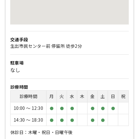
交通手段
生出市民センター前 停留所 徒歩2分
駐車場
なし
診療時間
診療時間
月
火
水
木
金
土
日
祝
10:00 〜 12:30
●
●
●
●
●
●
14:30 〜 18:30
●
●
●
●
●
休診日：木曜・祝日・日曜午後