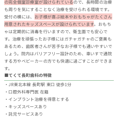
の完全個室診療室が設けられている
ので、長時間の治療
も周りを気にすることなく治療を受けられる環境です。
受付の横には、
お子様が喜ぶ絵本やおもちゃがたくさん
用意されたキッズスペースが設けられています
。おもち
ゃは定期的に消毒を行いますので、衛生面でも安心で
す。治療を頑張ったお子様にはガチャガチャのご褒美も
あるため、歯医者さんが苦手なお子様でも通いやすいで
しょう。院内はバリアフリー設計のため、車いすで通院
する方やベビーカーの方でも快適に過ごすことができま
す。
■てくて長町歯科の特徴
・JR東北本線 長町駅 東口 徒歩1分
・口腔外科専門医 在籍
・インプラント治療を得意とする
・キッズスペースあり
・託児サービスあり