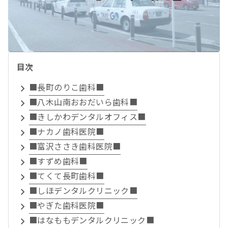
目次
■長町のりこ歯科■
■八木山南おおだいら歯科■
■きしかわデンタルオフィス■
■ナカノ歯科医院■
■富沢ささき歯科医院■
■すずめ歯科■
■てくて長町歯科■
■しほデンタルクリニック■
■やぎた歯科医院■
■はなももデンタルクリニック■