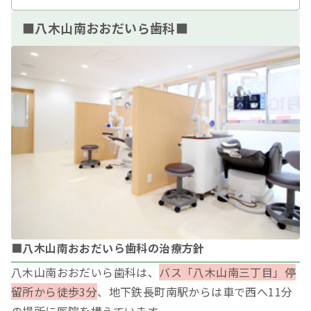
■八木山南おおだいら歯科■
■八木山南おおだいら歯科の治療方針
八木山南おおだいら歯科は、
バス「八木山南三丁目」停
留所から徒歩3分
、地下鉄長町南駅からは車で西へ11分