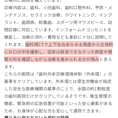
の場所に医院を構えています。
診療内容は、歯科、小児歯科、歯科口腔外科、予防・メ
ンテナンス、セラミック治療、ホワイトニング、インプ
ラント、歯周病、総義歯、スポーツ用マウスピース、訪
問診療に対応しています。インフォームドコンセントを
徹底し、治療の流れ・費用なども事前に十分に説明して
くれます。
歯科用CTで上下左右あらゆる角度から立体的
にお口の中を撮影し、従来は発見できなかった病変や根
管の形を確認しながら治療を進められるのが強み
と言え
ます。
こちらの医院は『歯科外来診療環境体制（外来環）』の
基準をクリアしています。外来環とは厚生労働省が指定
した安全な医療機関の基準のことで、全国の約1割程度
の歯科医院だけがクリアしているそうです。衛生管理の
徹底、緊急時の応急処置が可能といった安心要素がある
ため、お身体が心配な方も安心して通院できます。
■八木山南おおだいら歯科の特徴