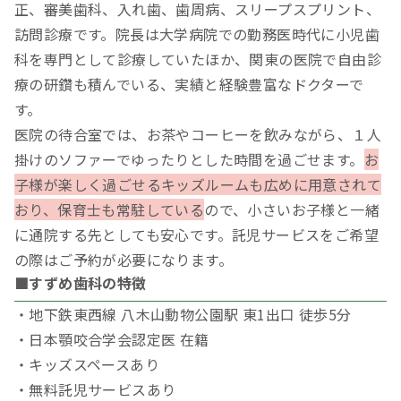
正、審美歯科、入れ歯、歯周病、スリープスプリント、
訪問診療です。院長は大学病院での勤務医時代に小児歯
科を専門として診療していたほか、関東の医院で自由診
療の研鑽も積んでいる、実績と経験豊富なドクターで
す。
医院の待合室では、お茶やコーヒーを飲みながら、１人
掛けのソファーでゆったりとした時間を過ごせます。
お
子様が楽しく過ごせるキッズルームも広めに用意されて
おり、保育士も常駐している
ので、小さいお子様と一緒
に通院する先としても安心です。託児サービスをご希望
の際はご予約が必要になります。
■すずめ歯科の特徴
・地下鉄東西線 八木山動物公園駅 東1出口 徒歩5分
・日本顎咬合学会認定医 在籍
・キッズスペースあり
・無料託児サービスあり