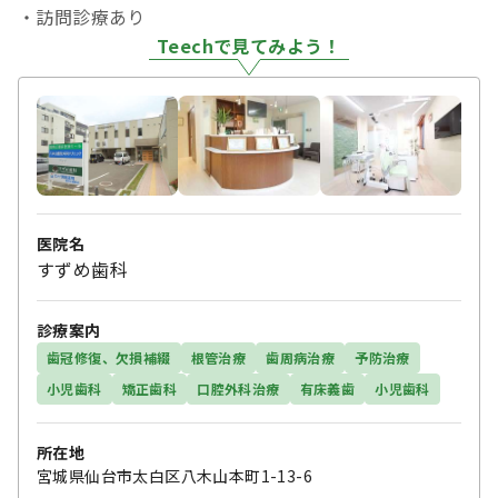
・訪問診療あり
Teechで見てみよう！
医院名
すずめ歯科
診療案内
歯冠修復、欠損補綴
根管治療
歯周病治療
予防治療
小児歯科
矯正歯科
口腔外科治療
有床義歯
小児歯科
所在地
宮城県仙台市太白区八木山本町1-13-6