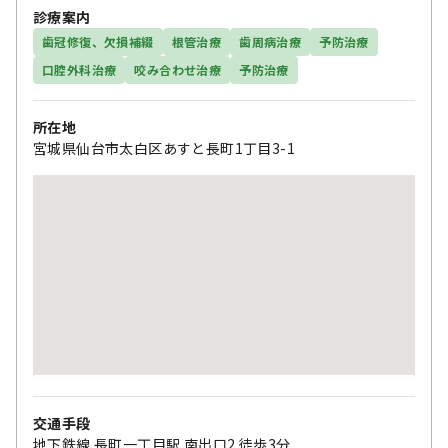
診療案内
歯冠修復、欠損補綴
根管治療
歯周病治療
予防治療
口腔外科治療
咬み合わせ治療
予防治療
所在地
宮城県仙台市太白区あすと長町1丁目3-1
交通手段
地下鉄線 長町一丁目駅 南出口2 徒歩3分