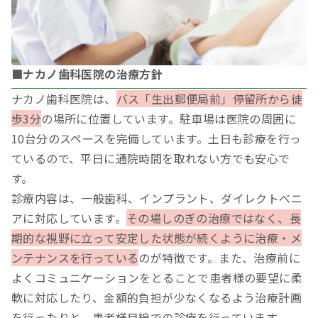
■ナカノ歯科医院の治療方針
ナカノ歯科医院は、
バス「生出郵便局前」停留所から徒
歩3分
の場所に位置しています。駐車場は医院の周囲に
10台分のスペースを完備しています。土日も診療を行っ
ているので、平日に通院時間を取れない方でも安心で
す。
診療内容は、一般歯科、インプラント、ダイレクトべニ
アに対応しています。
その場しのぎの治療ではなく、長
期的な視野に立って安定した状態が続くように治療・メ
ンテナンスを行っている
のが特徴です。また、治療前に
よくコミュニケーションをとることで患者様の要望に柔
軟に対応したり、金額的負担が少なくなるよう治療計画
を行ったりと、患者様目線での診療を行っています。