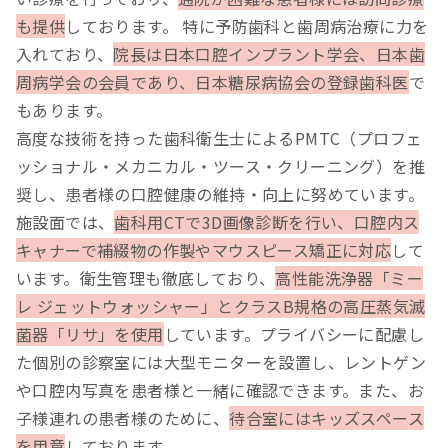
も提供
しております。 特に予防歯科と歯周病治療に力を
入れており、
院長は日本口腔インプラント学会、日本歯
周病学会の会員であり、日本糖尿病協会の登録歯科医
で
もあります。
高度な技術を持った歯科衛生士によるPMTC（プロフェ
ッショナル・メカニカル・ツース・クリーニング）を推
奨し、患者様の口腔健康の維持・向上に努めています。
施設面では、
歯科用CTで3D画像診断を行い、口腔内ス
キャナーで補綴物の作製やマウスピース矯正に対応
して
います。衛生管理も徹底しており、
高性能洗浄器「ミー
レ ジェットウォッシャー」とクラスB規格の高圧蒸気滅
菌器「リサ」を使用
しています。プライバシーに配慮し
た個別の診察室には大型モニターを設置し、レントゲン
や口腔内写真を患者様と一緒に確認できます。また、お
子様連れの患者様のために、
待合室にはキッズスペース
を用意
しております。