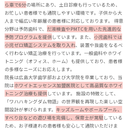
ら車で6分
の場所にあり、土日診療も行っているため、
お忙しい患者様でも通院しやすい環境です。子供から大
人まで幅広い年齢層の患者様に対応しております。 得意
分野は予防歯科で、
だ液検査やPMTCを用いた先進的な
予防プログラムを提供
しています。また、
小児歯科では
小児ゼロ矯正システムを取り入れ
、装置や抜歯をなるべ
く行わない矯正治療を行っています。一般歯科やホワイ
トニング（オフィス、ホーム）も提供しており、患者様
の多様なニーズにお応えします。
院長は広島大学歯学部および大学院を卒業しており、当
院は
ホワイトエッセンス加盟医院として高品質なホワイ
トニング治療も提供
しています。 施設の特徴として、
「ワハハキングダム物語」の世界観を再現した楽しい空
間設計が挙げられます。
キッズルームやボールプール、
すべり台などの遊び場を完備し、保育士が常駐
している
ため、お子様連れの患者様も安心して通院いただけま