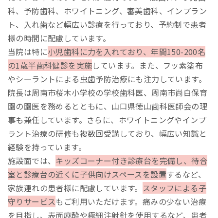
科、予防歯科、ホワイトニング、審美歯科、インプラン
ト、入れ歯など幅広い診療を行っており、予約制で患者
様の時間に配慮しています。
当院は特に
小児歯科に力を入れており、年間150-200名
の1歳半歯科健診を実施
しています。また、フッ素塗布
やシーラントによる虫歯予防治療にも注力しています。
院長は周南市桜木小学校の学校歯科医、周南市尚白保育
園の園医を務めるとともに、山口県徳山歯科医師会の理
事も兼任しています。さらに、ホワイトニングやインプ
ラント治療の研修も複数回受講しており、幅広い知識と
経験を持っています。
施設面では、
キッズコーナー付き診療台を完備し、待合
室と診療台の近くに子供向けスペースを設置
するなど、
家族連れの患者様に配慮しています。
スタッフによる子
守りサービス
もご利用いただけます。痛みの少ない治療
を目指し、表面麻酔や極細注射針を使用するなど、患者