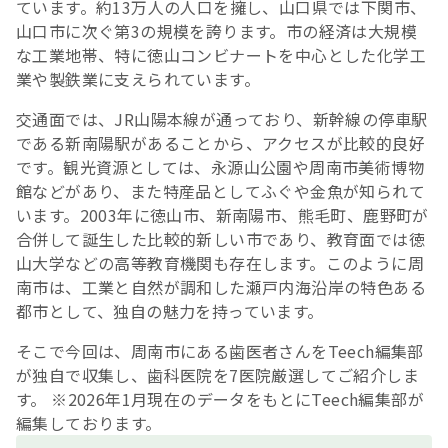
ています。約13万人の人口を擁し、山口県では下関市、
山口市に次ぐ第3の規模を誇ります。市の経済は大規模
な工業地帯、特に徳山コンビナートを中心とした化学工
業や製鉄業に支えられています。
交通面では、JR山陽本線が通っており、新幹線の停車駅
である新南陽駅があることから、アクセスが比較的良好
です。観光資源としては、永源山公園や周南市美術博物
館などがあり、また特産品としてふぐや金魚が知られて
います。2003年に徳山市、新南陽市、熊毛町、鹿野町が
合併して誕生した比較的新しい市であり、教育面では徳
山大学などの高等教育機関も存在します。このように周
南市は、工業と自然が調和した瀬戸内海沿岸の特色ある
都市として、独自の魅力を持っています。
そこで今回は、周南市にある歯医者さんをTeech編集部
が独自で収集し、歯科医院を7医院厳選してご紹介しま
す。 ※2026年1月現在のデータをもとにTeech編集部が
編集しております。