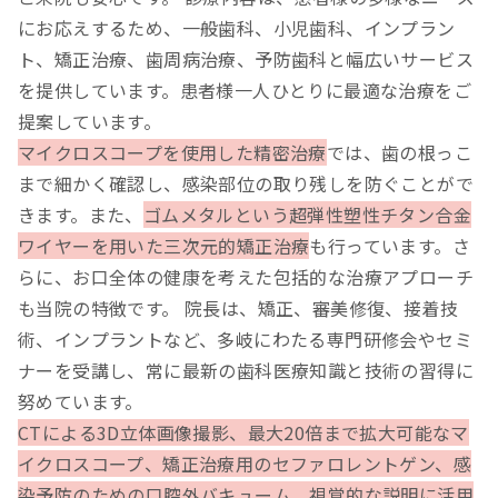
にお応えするため、一般歯科、小児歯科、インプラン
ト、矯正治療、歯周病治療、予防歯科と幅広いサービス
を提供しています。患者様一人ひとりに最適な治療をご
提案しています。
マイクロスコープを使用した精密治療
では、歯の根っこ
まで細かく確認し、感染部位の取り残しを防ぐことがで
きます。また、
ゴムメタルという超弾性塑性チタン合金
ワイヤーを用いた三次元的矯正治療
も行っています。さ
らに、お口全体の健康を考えた包括的な治療アプローチ
も当院の特徴です。 院長は、矯正、審美修復、接着技
術、インプラントなど、多岐にわたる専門研修会やセミ
ナーを受講し、常に最新の歯科医療知識と技術の習得に
努めています。
CTによる3D立体画像撮影、最大20倍まで拡大可能なマ
イクロスコープ、矯正治療用のセファロレントゲン、感
染予防のための口腔外バキューム、視覚的な説明に活用