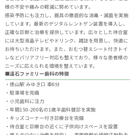
様の不安や痛みの軽減に努めています。
感染予防にも注力し、器具の徹底的な消毒・滅菌を実施
しています。最新のデジタルレントゲン装置を導入し、
正確な診断と治療を提供しています。広々とした待合室
には大型液晶テレビやドリンク、雑誌を用意し、快適に
お待ちいただけます。また、おむつ替えシート付きトイ
レなどバリアフリー対応も整えており、様々な患者様の
ニーズに応えられる環境を整えています。
■遠石ファミリー歯科の特徴
・徳山駅 みゆき口 車6分
・駐車場を完備
・小児歯科に注力
・年間150-200名の1歳半歯科健診を実施
・キッズコーナー付き診療台を完備
・待合室と診療台の近くに子供向けスペースを設置
・痛みの少ない治療を目指し、表面麻酔や極細注射針を