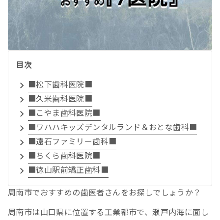
目次
■松下歯科医院■
■久米歯科医院■
■こやま歯科医院■
■ワハハキッズデンタルランド＆おとな歯科■
■遠石ファミリー歯科■
■ちくら歯科医院■
■徳山駅前矯正歯科■
周南市でおすすめの歯医者さんをお探しでしょうか？
周南市は山口県に位置する工業都市で、瀬戸内海に面し