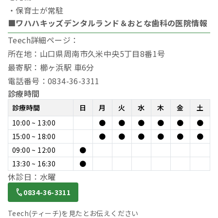
・保育士が常駐
■ワハハキッズデンタルランド＆おとな歯科の医院情報
Teech詳細ページ：
所在地：山口県周南市久米中央5丁目8番1号
最寄駅：櫛ヶ浜駅 車6分
電話番号：0834-36-3311
診療時間
診療時間
日
月
火
水
木
金
土
10:00 ~ 13:00
●
●
●
●
●
●
15:00 ~ 18:00
●
●
●
●
●
●
09:00 ~ 12:00
●
13:30 ~ 16:30
●
休診日：水曜
0834-36-3311
Teech(ティーチ)を見たとお伝えください