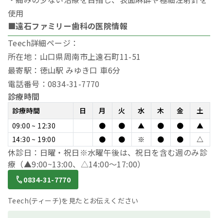
使用
■遠石ファミリー歯科の医院情報
Teech詳細ページ：
所在地：山口県周南市上遠石町11-51
最寄駅：徳山駅 みゆき口 車6分
電話番号：0834-31-7770
診療時間
診療時間
日
月
火
水
木
金
土
09:00 ~ 12:30
●
●
▲
●
●
▲
14:30 ~ 19:00
●
●
※
●
●
△
休診日：日曜・祝日※水曜午後は、祝日を含む週のみ診
療（▲9:00~13:00、△14:00～17:00）
0834-31-7770
Teech(ティーチ)を見たとお伝えください