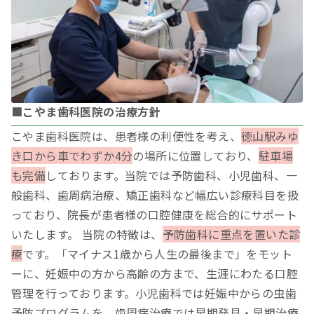
■こやま歯科医院の治療方針
こやま歯科医院は、患者様の利便性を考え、
徳山駅みゆ
き口から車でわずか4分
の場所に位置しており、
駐車場
も完備
しております。当院では予防歯科、小児歯科、一
般歯科、歯周病治療、矯正歯科など幅広い診療科目を扱
っており、院長が患者様の口腔健康を総合的にサポート
いたします。 当院の特徴は、
予防歯科に重点を置いた診
療
です。「マイナス1歳から人生の最後まで」をモット
ーに、妊娠中の方から高齢の方まで、生涯にわたる口腔
管理を行っております。小児歯科では妊娠中からの虫歯
予防プログラムを、歯周病治療では早期発見・早期治療