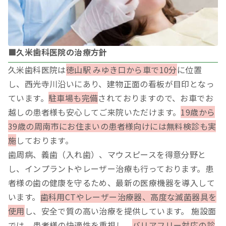
■久米歯科医院の治療方針
久米歯科医院は
徳山駅 みゆき口から車で10分
に位置
し、西光寺川沿いにあり、建物正面の看板が目印となっ
ています。
駐車場も完備
されておりますので、お車でお
越しの患者様も安心してご来院いただけます。
19歳から
39歳の周南市にお住まいの患者様向けには無料検診も実
施
しております。
歯周病、義歯（入れ歯）、マウスピースを得意分野と
し、インプラントやレーザー治療も行っております。患
者様の歯の健康を守るため、最新の医療機器を導入して
います。
歯科用CTやレーザー治療器、高度な滅菌器具を
使用
し、安全で質の高い治療を提供しています。 施設面
では、患者様の快適性を重視し、
バリアフリー対応の診