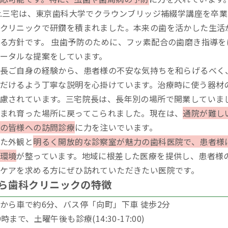
r.三宅は、東京歯科大学でクラウンブリッジ補綴学講座を卒
クリニックで研鑽を積まれました。本来の歯を活かした生活
る方針です。 虫歯予防のために、フッ素配合の歯磨き指導
ータルな提案をしています。
長ご自身の経験から、患者様の不安な気持ちを和らげるべく
だけるよう丁寧な説明を心掛けています。治療時に使う器材
慮されています。三宅院長は、長年別の場所で開業していま
まれ育った場所に戻ってこられました。現在は、
通院が難し
の皆様への訪問診療
に力を注いでいます。
た外観と
明るく開放的な診察室が魅力の歯科医院で、患者様
環境
が整っています。地域に根差した医療を提供し、患者様
ケアを求める方にぜひ訪れていただきたい医院です。
ら歯科クリニックの特徴
から車で約6分、バス停「向町」下車 徒歩2分
時まで、土曜午後も診療(14:30-17:00)