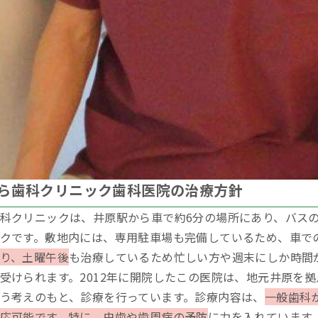
ら歯科クリニック歯科医院の治療方針
科クリニックは、井原駅から車で約6分の場所にあり、バス
クです。敷地内には、専用駐車場も完備しているため、車で
り、土曜午後
も治療しているため忙しい方や週末にしか時間
受けられます。2012年に開院したこの医院は、地元井原を
う考えのもと、診療を行っています。診療内容は、
一般歯科
応可能です。特に、虫歯や歯周病の予防
に力を入れています