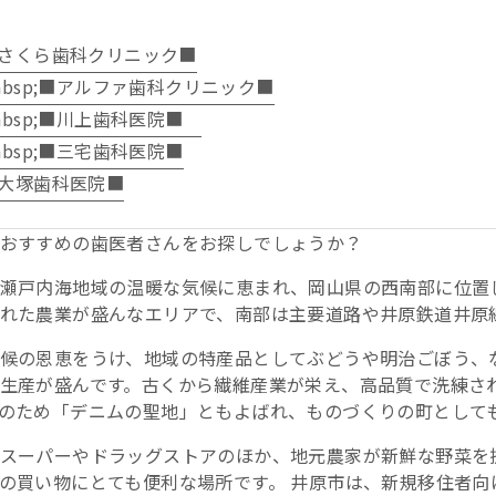
さくら歯科クリニック■
nbsp;■アルファ歯科クリニック■
nbsp;■川上歯科医院■
nbsp;■三宅歯科医院■
大塚歯科医院■
おすすめの歯医者さんをお探しでしょうか？
瀬戸内海地域の温暖な気候に恵まれ、岡山県の西南部に位置
れた農業が盛んなエリアで、南部は主要道路や井原鉄道井原
候の恩恵をうけ、地域の特産品としてぶどうや明治ごぼう、
生産が盛んです。古くから繊維産業が栄え、高品質で洗練さ
のため「デニムの聖地」ともよばれ、ものづくりの町として
スーパーやドラッグストアのほか、地元農家が新鮮な野菜を
の買い物にとても便利な場所です。 井原市は、新規移住者向