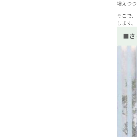
増えつつ
そこで、
します。
■さ