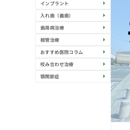
インプラント
入れ歯（義歯）
歯周病治療
根管治療
おすすめ医院コラム
咬み合わせ治療
顎関節症