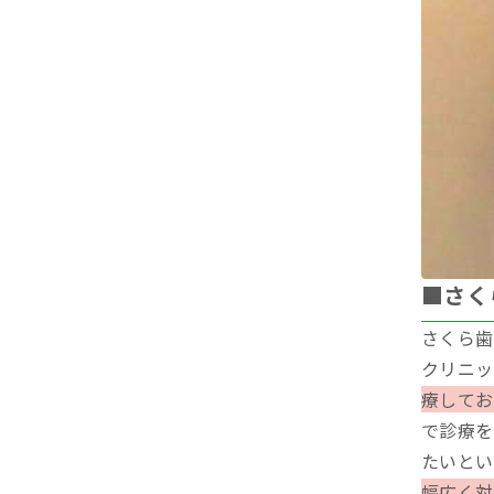
■さく
さくら歯
クリニッ
療してお
で診療を
たいとい
幅広く対