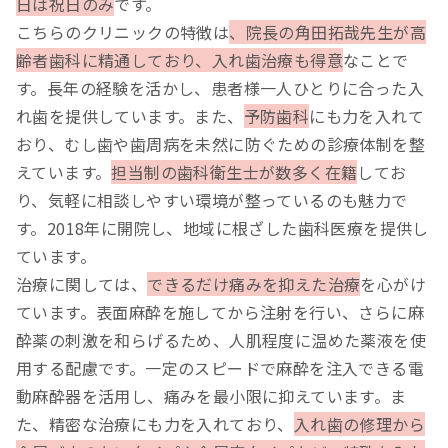
日は祝日のみ
です。
こちらのクリニックの特徴は
、院長の角田拓哉先生が高
齢者歯科に精通しており、入れ歯治療も得意
なことで
す。長年の経験を活かし、患者様一人ひとりに合った入
れ歯を提供しています。また、
予防歯科
にも力を入れて
おり、むし歯や歯周病を未然に防ぐための診療体制を整
えています。
担当制の歯科衛生士が数多く在籍
してお
り、気軽に相談しやすい環境が整っているのも魅力で
す。2018年に開院し、地域に根ざした歯科医療を提供し
ています。
治療に関しては、
できるだけ痛みを抑えた治療
を心がけ
ています。表面麻酔を施してから注射を行い、さらに麻
酔薬の刺激を和らげるため、人肌程度に温めた薬液を使
用する配慮です。一定のスピードで麻酔を注入できる電
動麻酔器を活用し、痛みを最小限に抑えています。ま
た、精密な治療にも力を入れており、
入れ歯の修理から