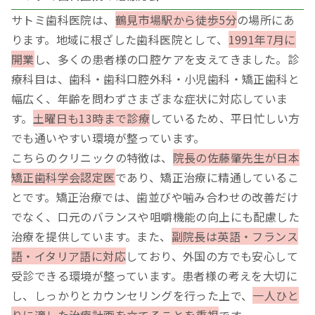
サトミ歯科医院は、
鶴見市場駅から徒歩5分
の場所にあ
ります。地域に根ざした歯科医院として、
1991年7月に
開業
し、多くの患者様の口腔ケアを支えてきました。診
療科目は、歯科・歯科口腔外科・小児歯科・矯正歯科と
幅広く、年齢を問わずさまざまな症状に対応していま
す。
土曜日も13時まで診療
しているため、平日忙しい方
でも通いやすい環境が整っています。
こちらのクリニックの特徴は、
院長の佐藤肇先生が日本
矯正歯科学会認定医
であり、矯正治療に精通しているこ
とです。矯正治療では、歯並びや噛み合わせの改善だけ
でなく、口元のバランスや咀嚼機能の向上にも配慮した
治療を提供しています。また、
副院長は英語・フランス
語・イタリア語に対応
しており、外国の方でも安心して
受診できる環境が整っています。患者様の考えを大切に
し、しっかりとカウンセリングを行った上で、
一人ひと
りに適した治療計画を立てることを重視
です。