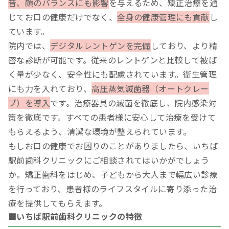
音、顔のバランスにも影響
を与えるため、矯正治療を通
じてお口の健康だけでなく、
全身の健康管理にも貢献
し
ています。
院内では、
デジタルレントゲンを完備
しており、より精
密な診断が可能です。従来のレントゲンと比較して被ば
く量が少なく、安全性にも配慮されています。衛生管理
にも力を入れており、
高圧蒸気滅菌器（オートクレー
ブ）を導入
です。治療器具の滅菌を徹底し、院内感染対
策を徹底です。すべての患者様に安心して治療を受けて
もらえるよう、清潔な環境が整えられています。
もしお口の健康でお困りのことがありましたら、いちば
駅前歯科クリニックにご相談されてはいかがでしょう
か。矯正歯科をはじめ、子どもから大人まで幅広い診療
を行っており、患者様のライフスタイルに寄り添った治
療を提供してもらえます。
■いちば駅前歯科クリニックの特徴