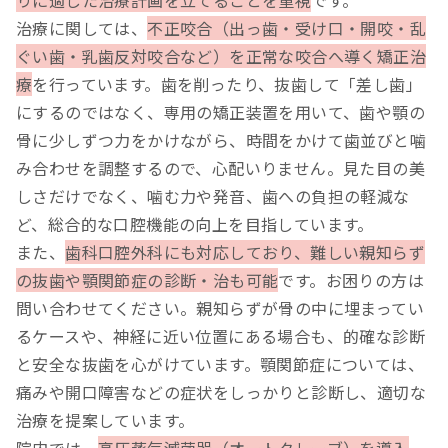
治療に関しては、
不正咬合（出っ歯・受け口・開咬・乱
ぐい歯・乳歯反対咬合など）を正常な咬合へ導く矯正治
療
を行っています。歯を削ったり、抜歯して「差し歯」
にするのではなく、専用の矯正装置を用いて、歯や顎の
骨に少しずつ力をかけながら、時間をかけて歯並びと噛
み合わせを調整するので、心配いりません。見た目の美
しさだけでなく、噛む力や発音、歯への負担の軽減な
ど、総合的な口腔機能の向上を目指しています。
また、
歯科口腔外科にも対応しており、難しい親知らず
の抜歯や顎関節症の診断・治も可能
です。お困りの方は
問い合わせてください。親知らずが骨の中に埋まってい
るケースや、神経に近い位置にある場合も、的確な診断
と安全な抜歯を心がけています。顎関節症については、
痛みや開口障害などの症状をしっかりと診断し、適切な
治療を提案しています。
院内では、
高圧蒸気滅菌器（オートクレーブ）を導入