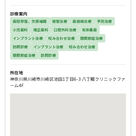
診療案内
歯冠修復、欠損補綴
根管治療
歯周病治療
予防治療
小児歯科
矯正歯科
口腔外科治療
有床義歯
インプラント治療
咬み合わせ治療
顎関節症治療
訪問診療
インプラント治療
咬み合わせ治療
顎関節症治療
訪問診療
所在地
神奈川県川崎市川崎区池田1丁目6-3 八丁畷クリニックファ
ーム4F