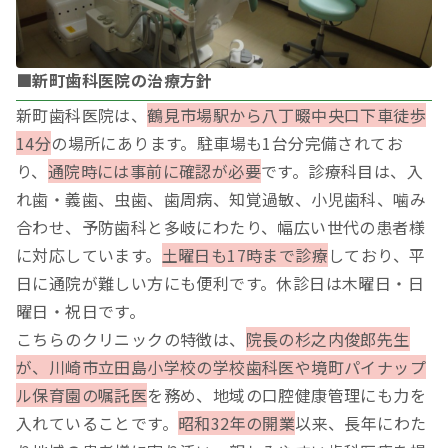
■新町歯科医院の治療方針
新町歯科医院は、
鶴見市場駅から八丁畷中央口下車徒歩
14分
の場所にあります。駐車場も1台分完備されてお
り、
通院時には事前に確認が必要
です。診療科目は、入
れ歯・義歯、虫歯、歯周病、知覚過敏、小児歯科、噛み
合わせ、予防歯科と多岐にわたり、幅広い世代の患者様
に対応しています。
土曜日も17時まで診療
しており、平
日に通院が難しい方にも便利です。休診日は木曜日・日
曜日・祝日です。
こちらのクリニックの特徴は、
院長の杉之内俊郎先生
が、川崎市立田島小学校の学校歯科医や境町パイナップ
ル保育園の嘱託医
を務め、地域の口腔健康管理にも力を
入れていることです。
昭和32年の開業
以来、長年にわた