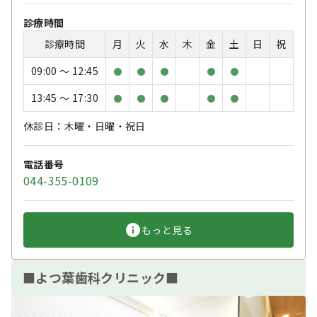
診療時間
診療時間
月
火
水
木
金
土
日
祝
09:00 〜 12:45
●
●
●
●
●
13:45 〜 17:30
●
●
●
●
●
休診日：木曜・日曜・祝日
電話番号
044-355-0109
もっと見る
■よつ葉歯科クリニック■