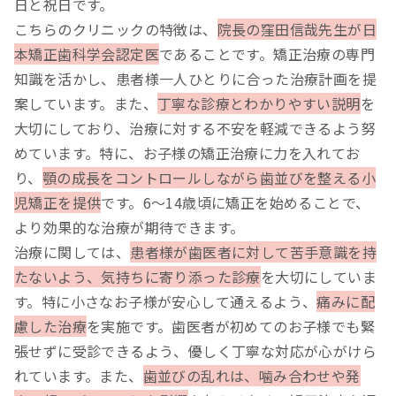
日と祝日です。
こちらのクリニックの特徴は、
院長の窪田信哉先生が日
本矯正歯科学会認定医
であることです。矯正治療の専門
知識を活かし、患者様一人ひとりに合った治療計画を提
案しています。また、
丁寧な診療とわかりやすい説明
を
大切にしており、治療に対する不安を軽減できるよう努
めています。特に、お子様の矯正治療に力を入れてお
り、
顎の成長をコントロールしながら歯並びを整える小
児矯正を提供
です。6～14歳頃に矯正を始めることで、
より効果的な治療が期待できます。
治療に関しては、
患者様が歯医者に対して苦手意識を持
たないよう、気持ちに寄り添った診療
を大切にしていま
す。特に小さなお子様が安心して通えるよう、
痛みに配
慮した治療
を実施です。歯医者が初めてのお子様でも緊
張せずに受診できるよう、優しく丁寧な対応が心がけら
れています。また、
歯並びの乱れは、噛み合わせや発