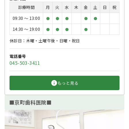
診療時間
月
火
水
木
金
土
日
祝
09:30 〜 13:00
●
●
●
●
●
14:30 〜 19:00
●
●
●
●
休診日：木曜・土曜午後・日曜・祝日
電話番号
045-503-3411
もっと見る
■京町歯科医院■