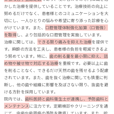
かした治療を提供していることです。治療技術の向上に
努めるだけでなく、患者様とのコミュニケーションを大
切にし、一人ひとりの悩みや希望に寄り添った診療を心
がけています。また、
口腔管理体制強化加算（口管強）
を取得
し、より包括的な口腔管理を実施しています。
治療に関しては、
できる限り痛みを抑えた治療
を提供で
す。麻酔の方法を工夫し、患者様の負担を軽減できるよ
う努めています。特に、
歯の削る量を最小限に抑え、詰
め物や被せ物で対応する治療
を重視です。必要以上に歯
を削ることなく、できるだけ天然の歯を残せるよう配慮
されています。また、歯を抜く治療に関しても慎重に判
断し、他の歯や組織に影響を及ぼさない限り、抜歯を避
ける方針を採用しています。
院内では、
歯科医師と歯科衛生士が連携し、予防歯科と
メンテナンス
に注力です。定期検診やクリーニングを通
じて、虫歯や歯周病の予防を徹底しています。また、咬