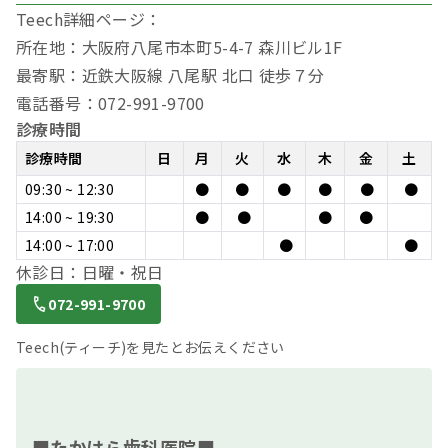
Teech詳細ページ：
所在地：大阪府八尾市本町5-4-7 森川ビル1F
最寄駅：近鉄大阪線 八尾駅 北口 徒歩７分
電話番号：072-991-9700
診療時間
診療時間
日
月
火
水
木
金
土
09:30 ~ 12:30
●
●
●
●
●
●
14:00 ~ 19:30
●
●
●
●
14:00 ~ 17:00
●
●
休診日：日曜・祝日
072-991-9700
Teech(ティーチ)を見たとお伝えください
■たかはら歯科医院■