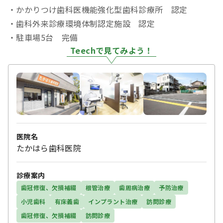
・かかりつけ歯科医機能強化型歯科診療所 認定
・歯科外来診療環境体制認定施設 認定
・駐車場5台 完備
Teechで見てみよう！
医院名
たかはら歯科医院
診療案内
歯冠修復、欠損補綴
根管治療
歯周病治療
予防治療
小児歯科
有床義歯
インプラント治療
訪問診療
歯冠修復、欠損補綴
訪問診療