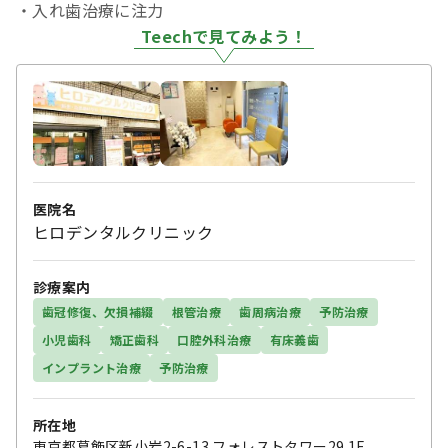
・入れ歯治療に注力
Teechで見てみよう！
医院名
ヒロデンタルクリニック
診療案内
歯冠修復、欠損補綴
根管治療
歯周病治療
予防治療
小児歯科
矯正歯科
口腔外科治療
有床義歯
インプラント治療
予防治療
所在地
東京都葛飾区新小岩2-6-13 フォレストタワー29 1F