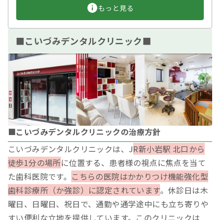
もっと見る
■こいづみデンタルクリニック■
■こいづみデンタルクリニックの治療方針
こいづみデンタルクリニックは、J
R新小岩駅 北口から
徒歩1分の場所
に位置する、患者様の視点に焦点を当て
た歯科医院です。
こちらの医院はかかりつけ機能強化型
歯科診療所（か強診）に認定されています
。休診日は木
曜日、日曜日、祝日で、通勤や通学途中にも立ち寄りや
すい便利な立地を提供しています。このクリニックは