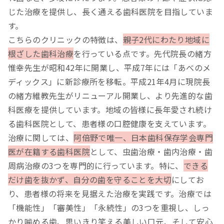
じた治療を提供し、長く通える歯科医院を目指していま
す。
こちらのクリニックの特徴は、
親子2代にわたり地域に
根ざした歯科治療
を行っている点です。先代院長の緒方
惟幸先生が昭和42年に開業し、平成7年には「あべのメ
ディックス」に新診療所を移転。平成21年4月に現院長
の緒方維教先生がリニューアル開業し、より先進的な歯
科医療を提供しています。地域の皆様に長年愛され続け
る歯科医院として、患者様の口腔健康を支えています。
治療に関しては、
阿倍野で唯一、日本歯科保存学会専門
医が在籍する歯科医院
として、虫歯治療・歯内治療・歯
周病治療の3つを専門的に行っています。特に、
できる
だけ歯を抜かず、自分の歯を守ることを大切
にしてお
り、患者様の将来を見据えた治療を実践です。治療では
「機能性」「審美性」「永続性」の3つを重視し、しっ
かり噛める歯、思いきり笑える美しい口元、そして安心