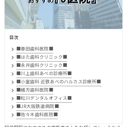
目次
■春田歯科医院■
■はた歯科クリニック■
■永井歯科クリニック■
■川上歯科あべの診療所■
■小室歯科 近鉄あべのハルカス診療所■
■緒方歯科医院■
■松川デンタルオフィス■
■JR大阪鉄道病院■
■佐々木歯科医院■