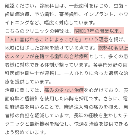
確認ください。診療科目は、一般歯科をはじめ、虫歯・
歯周病治療、予防歯科、審美歯科、インプラント、ホワ
イトニングなど、幅広く対応しています。
こちらのクリニックの特徴は、
昭和17年の開業以来、
「人に喜ばれることによろこびを」という理念
を掲げ、
地域に根ざした診療を続けている点です。
総勢40名以上
のスタッフが在籍する歯科総合診療所
として、多くの患
者様に対応できる体制が整っています。各専門分野の歯
科医師や衛生士が連携し、一人ひとりに合った適切な治
療を提供しています。
治療に関しては、
痛みの少ない治療
を心がけており、表
面麻酔と極細針を使用した麻酔を採用です。さらに、電
動麻酔器を用いることで、麻酔注入時の痛みを抑え、患
者様の負担を軽減しています。長年の経験を生かしたテ
クニックと最新機器を駆使し、快適な治療を提供できる
よう努めています。