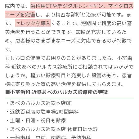
院内では、
歯科用CTやデジタルレントゲン、マイクロス
コープを完備
し、より精密な診断と治療が可能です。ま
た、
セレックを導入
することで、短期間で精度の高い審
美治療を行うことができます。設備が充実しているた
め、患者様のさまざまなニーズに対応できるのが特徴で
す。
もしお口の健康でお困りのことがありましたら、小室歯
科 近鉄あべのハルカス診療所にご相談されてはいかがで
しょうか。幅広い診療科目と充実した設備のもと、患者
様に寄り添った質の高い治療を提供してもらえます。
■小室歯科 近鉄あべのハルカス診療所の特徴
・あべのハルカス近鉄本店8F
・近鉄百貨店の駐車場2時間無料
・土曜・日曜・祝日も診療
・あべのハルカス近鉄本店 休館日は休診
・一般歯科、虫歯、歯周病、予防歯科