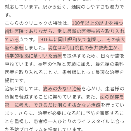
対応しています。駅から近く、通院のしやすさも魅力で
す。
こちらのクリニックの特徴は、
100年以上の歴史を持つ
歯科医院でありながら、常に最新の医療技術を取り入れ
ている
点です。
1916年に岡山県和気で創業し、その後大
阪へ移転
しました。
現在は4代目院長の永井敦先生が、
科学的根拠に基づいた治療
を提供するため、日々研鑽を
重ねています。長年の信頼と実績に加え、最先端の歯科
医療を取り入れることで、患者様にとって最適な治療を
提供です。
治療に関しては、
痛みの少ない治療
を心がけ、患者様の
負担を軽減することに努めています。また、
歯の保存を
第一に考え、できるだけ削らず抜かない治療
を行ってい
ます。さらに、治療が必要になる前に予防を徹底するこ
とを重視し、患者様一人ひとりのライフスタイルに合っ
た予防プログラムを提案しています。