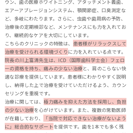
ウン、歯の医療ホワイトニング、アタッチメント義歯、
エアーアブレージョンシステム、顎関節症、口臭測定な
ど、多岐にわたります。さらに、虫歯や歯周病の予防、
治療後の定期検診など、メンテナンスにも力を入れてお
り、継続的なケアを大切にしています。
こちらのクリニックの特徴は、
患者様がリラックスして
治療を受けられる環境づくり
に力を入れている点です。
院長の川上富清先生は、ICD（国際歯科学士会）フェロ
ーの資格を持ち、痛みの少ない治療
と、肩のこらない快
適な診療を提供しています。患者様にわかりやすく説明
し、納得した上で治療を受けていただけるよう、カウン
セリングを重視です。
治療に関しては、
極力痛みを抑えた方法を採用し、負担
の少ない治療
を心がけています。また、複数の常勤医師
が在籍しており、
「当院で対応できない治療がないよう
に」総合的なサポート
を提供です。歯を1本でも多く残