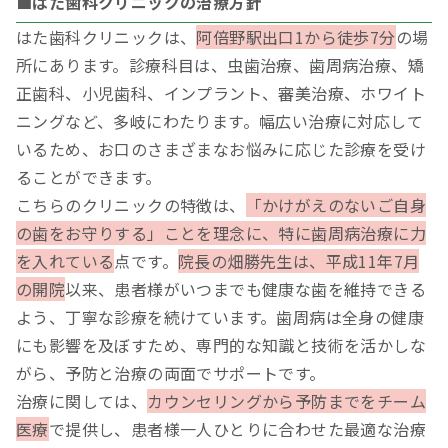
■はた歯科クリニックの治療方針
はた歯科クリニックは、
阿倍野駅出口1から徒歩7分
の場
所にあります。診療科目は、虫歯治療、歯周病治療、矯
正歯科、小児歯科、インプラント、審美治療、ホワイト
ニングなど、多岐にわたります。幅広い治療に対応して
いるため、お口のさまざまなお悩みに応じた診療を受け
ることができます。
こちらのクリニックの特徴は、
「かけがえのないご自身
の歯をお守りする」ことを理念に、特に歯周病治療に力
を入れている
点です。
院長の畑勝先生は、平成11年7月
の開院
以来、患者様がいつまでも健康な歯を維持できる
よう、丁寧な診療を続けています。歯周病は全身の健康
にも影響を及ぼすため、専門的な知識と技術を活かしな
がら、予防と治療の両面でサポートです。
治療に関しては、
カウンセリングから予防までをチーム
医療
で提供し、患者様一人ひとりに合わせた最適な治療