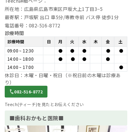
Teech詳細ページ：
所在地：広島県広島市東区戸坂大上1丁目3−5
最寄駅：戸坂駅 出口 車5分/専教寺前 バス停 徒歩1分
電話番号：082-516-8772
診療時間
診療時間
日
月
火
水
木
金
土
09:00 ~ 12:30
●
●
●
●
●
14:00 ~ 18:00
●
●
●
●
14:00 ~ 17:00
●
休診日：木曜・日曜・祝日（※祝日前の木曜は診療あ
り）
082-516-8772
Teech(ティーチ)を見たとお伝えください
■歯科おかもと医院■