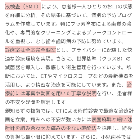
液検査（SMT）
により、患者様一人ひとりのお口の状態
を詳細に分析。その結果に基づいて、個別の予防プログ
ラムを作成しています。特にフッ素塗布による歯質の強
化や、専門的なクリーニングによるプラークコントロー
ルを重視し、むし歯や歯周病の予防に努めています。
診療室は全室完全個室
とし、プライバシーに配慮した快
適な診療環境を実現。さらに、世界基準（クラスB）の
滅菌器を導入し、徹底した衛生管理を行っています。診
断においては、CTやマイクロスコープなどの最新機器を
活用し、より精密な治療を可能にしています。また、
治
療前には写真や動画を用いた丁寧な説明
を行い、患者様
の不安や疑問を解消します。
親知らずの抜歯では、CTによる術前診査で最適な治療計
画を立案。痛みへの不安が強い方には
表面麻酔と細い注
射針を組み合わせた痛みの少ない麻酔法
を採用し、術後
の負担も最小限に抑えています。さらに、小児歯科では