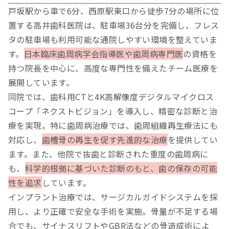
戸坂駅から車で6分、西原駅東口から徒歩7分の場所に位
置する高井歯科医院は、駐車場36台分を完備し、フレス
タの駐車場も利用可能な通院しやすい環境を整えていま
す。
日本臨床歯周病学会指導医や歯周病専門医
の資格を
持つ院長を中心に、高度な専門性を備えたチーム医療を
展開しています。
同院では、歯科用CTと4K高解像度デジタルマイクロス
コープ「ネクストビジョン」を導入し、精密な診断と治
療を実現。特に歯周病治療では、歯周組織再生療法にも
対応し、
歯槽骨の再生を促す先進的な治療
を提供してい
ます。また、他院で抜歯と診断された重度の歯周病に
も、
科学的根拠に基づいた診断のもと、歯の保存の可能
性を追求
しています。
インプラント治療では、サージカルガイドシステムを採
用し、より正確で安全な手術を実施。骨量が不足する場
合でも、サイナスリフトやGBR法などの骨造成術によ