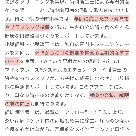
快適なクリーニングを実現。歯科衛生士による専門的な
ケアを通じて、むし歯や歯周病の予防に取り組んでいま
す。特に子供の予防歯科では、
年齢に応じたフッ素塗布
やブラッシング指導
を行い、生涯自分の歯で食べられる
健康な口腔環境づくりをサポートしています。
小児歯科・小児矯正では、独自の専門トレーニングルー
ムを完備し、
体幹からお口の機能を整える画期的なアプ
ローチ
を実践。3歳という早期からの矯正にも対応し、
マイオブレース®システムのエデュケーターや軸育士の
資格を持つスタッフが、お子様の成長に合わせた口腔機
能の発達をサポートしています。このアプローチによ
り、単なる歯並びの改善だけでなく、
呼吸や姿勢、睡眠
の質の向上
も期待できます。
歯周病治療では、最新のエアフロー®システムにより、
深い歯周ポケット内の歯垢も確実に除去。痛みの少ない
治療を心がけながら、定期的なメインテナンスで再発予