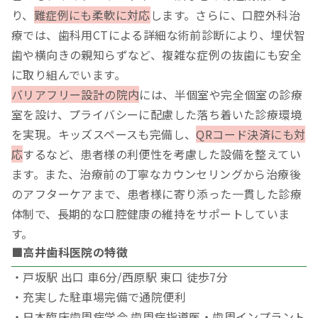
り、
難症例にも柔軟に対応
します。さらに、口腔外科治
療では、歯科用CTによる詳細な術前診断により、埋伏智
歯や横向きの親知らずなど、複雑な症例の抜歯にも安全
に取り組んでいます。
バリアフリー設計の院内
には、半個室や完全個室の診療
室を設け、プライバシーに配慮した落ち着いた診療環境
を実現。キッズスペースも完備し、
QRコード決済にも対
応
するなど、患者様の利便性を考慮した設備を整えてい
ます。また、治療前の丁寧なカウンセリングから治療後
のアフターケアまで、患者様に寄り添った一貫した診療
体制で、長期的な口腔健康の維持をサポートしていま
す。
■高井歯科医院の特徴
・戸坂駅 出口 車6分/西原駅 東口 徒歩7分
・充実した駐車場完備で通院便利
・日本臨床歯周病学会 歯周病指導医・歯周インプラント