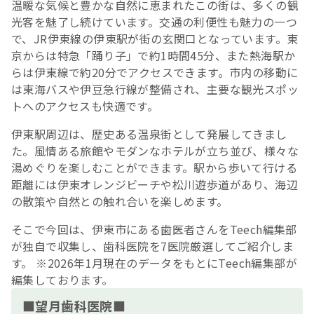
温暖な気候と豊かな自然に恵まれたこの街は、多くの観
光客を魅了し続けています。交通の利便性も魅力の一つ
で、JR伊東線の伊東駅が街の玄関口となっています。東
京からは特急「踊り子」で約1時間45分、また熱海駅か
らは伊東線で約20分でアクセスできます。市内の移動に
は東海バスや伊豆急行線が整備され、主要な観光スポッ
トへのアクセスも快適です。
伊東駅周辺は、歴史ある温泉街として発展してきまし
た。風情ある旅館やモダンなホテルが立ち並び、様々な
湯めぐりを楽しむことができます。駅から歩いて行ける
距離には伊東オレンジビーチや松川遊歩道があり、海辺
の散策や自然との触れ合いを楽しめます。
そこで今回は、伊東市にある歯医者さんをTeech編集部
が独自で収集し、歯科医院を7医院厳選してご紹介しま
す。 ※2026年1月現在のデータをもとにTeech編集部が
編集しております。
■望月歯科医院■