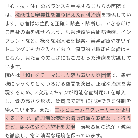
「心・技・体」のバランスを重視するこちらの医院で
は、
機能性と審美性を兼ね備えた歯科治療
を提供してい
ます。患者様の症例を正確に診査・診断し、できるだけ
ご自身の歯を残せるよう、根管治療や歯周病治療、イン
プラントなど、様々な治療法を提案。美容診療やホワイ
トニングにも力を入れており、健康的で機能的な歯はも
ちろん、見た目の美しさにもこだわった治療を実践して
います。
院内は
「和」をテーマにした落ち着いた雰囲気
で、患者
様にゆっくりとくつろげる空間を演出。正確な治療を実
現するため、3次元スキャンが可能な歯科用CTを導入
し、骨の高さや形状、骨質まで詳細に把握できる体制を
整えています。また、
エルビュームヤグレーザーを使用
することで、歯周病治療時の歯肉切除を麻酔なしで行う
など、痛みの少ない施術を実現
。治療器具の洗浄・滅菌
も徹底し、常に清潔な環境を保っています。