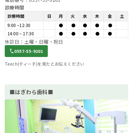
診療時間
診療時間
日
月
火
水
木
金
土
9:00 ~12:30
●
●
●
●
●
14:00 ~ 17:30
●
●
●
●
●
休診日：土曜・日曜・祝日
0557-55-9201
Teech(ティーチ)を見たとお伝えください
■はぎわら歯科■