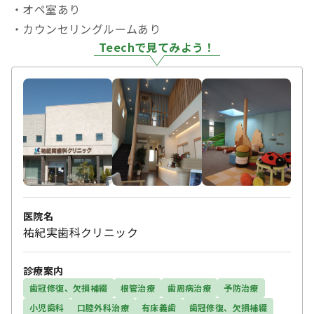
・オペ室あり
・カウンセリングルームあり
Teechで見てみよう！
医院名
祐紀実歯科クリニック
診療案内
歯冠修復、欠損補綴
根管治療
歯周病治療
予防治療
小児歯科
口腔外科治療
有床義歯
歯冠修復、欠損補綴