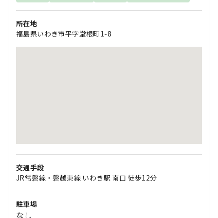
所在地
福島県いわき市平字堂根町1-8
交通手段
JR常磐線・磐越東線 いわき駅 南口 徒歩12分
駐車場
なし