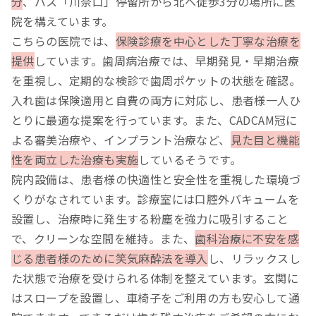
分
、バス「川奈口」停留所から北へ徒歩3分の場所に医
院を構えています。
こちらの医院では、
保険診療を中心とした丁寧な治療を
提供
しています。歯周病治療では、早期発見・早期治療
を重視し、定期的な検診で歯周ポケットの状態を確認。
入れ歯は保険適用と自費の両方に対応し、患者様一人ひ
とりに最適な提案を行っています。また、CADCAM冠に
よる審美治療や、インプラント治療など、
見た目と機能
性を両立した治療も実施
しているそうです。
院内設備は、患者様の快適性と安全性を重視した環境づ
くりがなされています。診療室には口腔外バキュームを
設置し、治療時に発生する粉塵を強力に吸引すること
で、クリーンな空間を維持。また、
歯科治療に不安を感
じる患者様のために笑気麻酔法を導入
し、リラックスし
た状態で治療を受けられる体制を整えています。玄関に
はスロープを設置し、車椅子をご利用の方も安心して通