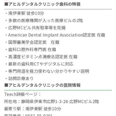
■アヒルデンタルクリニック歯科の特徴
・南伊東駅 徒歩10分
・多数の医療機関が入った医療ビルの2階
・広野MCビル共有駐車場を完備
・American Dental Implant Association認定医 在籍
・国際審美学会認定医 在籍
・歯科口腔外科専門医 在籍
・高濃度ビタミン点滴療法認定医 在籍
・最新の歯科用CTやデジタルに対応
・専門用語を極力使わない分かりやすい説明
・訪問診療あり
■アヒルデンタルクリニックの医院情報
Teech詳細ページ：
所在地：静岡県伊東市広野1-3-26 広野MCビル2階
最寄り駅：南伊東駅 徒歩10分
電話番号：0557-55-9201