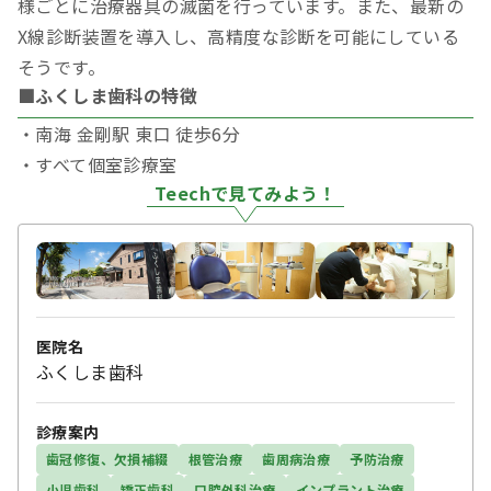
様ごとに治療器具の滅菌を行っています。また、最新の
X線診断装置を導入し、高精度な診断を可能にしている
そうです。
■ふくしま歯科の特徴
・南海 金剛駅 東口 徒歩6分
・すべて個室診療室
Teechで見てみよう！
医院名
ふくしま歯科
診療案内
歯冠修復、欠損補綴
根管治療
歯周病治療
予防治療
小児歯科
矯正歯科
口腔外科治療
インプラント治療