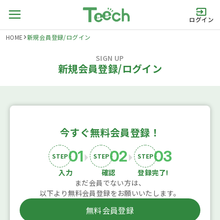
ログイン
HOME
新規会員登録/ログイン
SIGN UP
新規会員登録/ログイン
今すぐ無料会員登録！
01
02
03
STEP
STEP
STEP
入力
確認
登録完了!
まだ会員でない方は、
以下より無料会員登録をお願いいたします。
無料会員登録