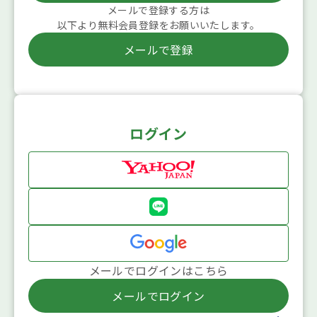
メールで登録する方は
以下より無料会員登録をお願いいたします。
メールで登録
ログイン
メールでログインはこちら
メールでログイン