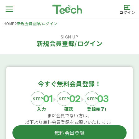
ログイン
HOME
新規会員登録/ログイン
SIGN UP
新規会員登録/ログイン
今すぐ無料会員登録！
01
02
03
STEP
STEP
STEP
入力
確認
登録完了!
まだ会員でない方は、
以下より無料会員登録をお願いいたします。
無料会員登録