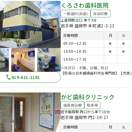
くろさわ歯科医院
一般歯科(虫歯)
自由診療
上盛岡駅出口 車で3分
岩手県 盛岡市 本町通2-3-11
診療時間
月
火
09:30〜12:30
●
●
14:00〜18:30
●
●
14:00〜17:30
※休診日：木曜、日曜、祝日
【院長は日本補綴歯科学会専門医】【充実
019-621-1181
かど歯科クリニック
歯周病治療
駐車場
岩手飯岡駅 西口から車で10分
岩手県 盛岡市 門1-19-17
診療時間
月
火