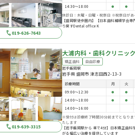
14:30〜18:00
●
●
休診日：木曜・日曜・祝祭日 ※祝祭日が
【盛岡駅徒歩圏内】【日本歯科補綴学会専
り戻すDental office K
019-626-7643
大浦内科・歯科クリニッ
矯正歯科
自由診療
岩手飯岡駅
岩手県 盛岡市 津志田西2-13-3
診療時間
月
火
09:00〜12:30
●
●
14:00〜18:00
●
●
14:00〜16:00
※受付は診療終了時間30分前までとなりま
たします
019-639-3315
【岩手飯岡駅から 車で4分】日本矯正歯科
がる幅広い治療を提供しています