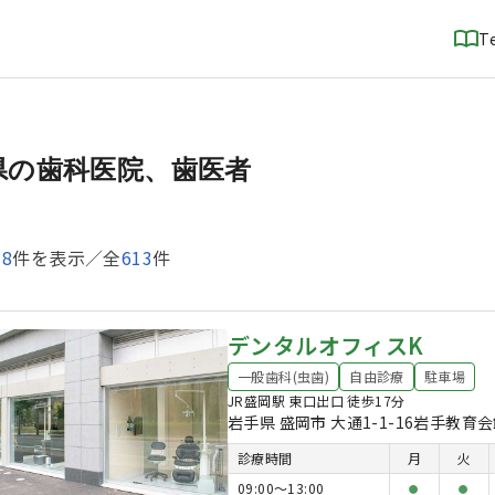
T
県の歯科医院、歯医者
18
件を表示／全
613
件
デンタルオフィスK
一般歯科(虫歯)
自由診療
駐車場
JR盛岡駅 東口出口 徒歩17分
岩手県 盛岡市 大通1-1-16岩手教育
診療時間
月
火
09:00〜13:00
●
●