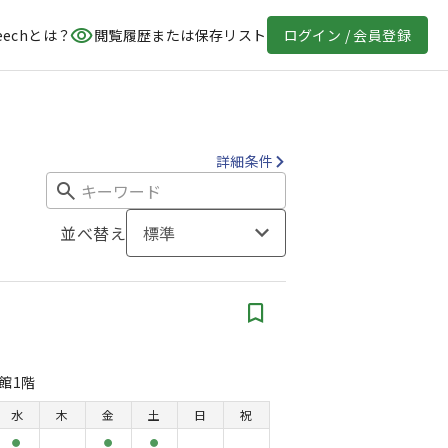
eechとは？
閲覧履歴または保存リスト
ログイン / 会員登録
詳細条件
並べ替え
標準
会館1階
水
木
金
土
日
祝
●
●
●