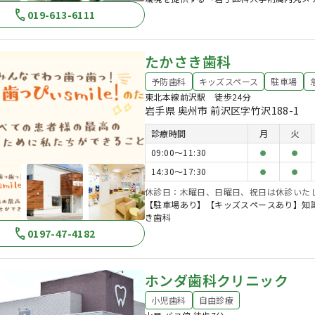
019-613-6111
たかさき歯科
予防歯科
キッズスペース
駐車場
東北本線前沢駅 徒歩24分
岩手県 奥州市 前沢区字竹沢188-1
診療時間
月
火
09:00〜11:30
●
●
14:30〜17:30
●
●
休診日：木曜日、日曜日、祝日は休診いた
【駐車場あり】【キッズスペースあり】知
き歯科
0197-47-4182
ホンダ歯科クリニック
小児歯科
自由診療