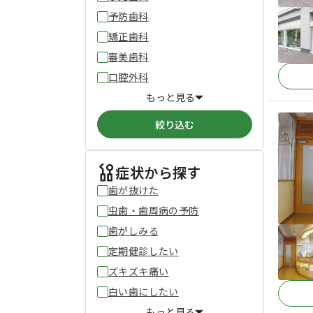
予防歯科
矯正歯科
審美歯科
口腔外科
もっと見る
絞り込む
症状から探す
歯が抜けた
虫歯・歯周病の予防
歯がしみる
定期健診したい
ズキズキ痛い
白い歯にしたい
もっと見る