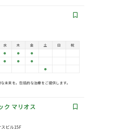
水
木
金
土
日
祝
●
●
●
●
●
●
●
康な未来を。包括的な治療をご提供します。
ック マリオス
オスビル15F