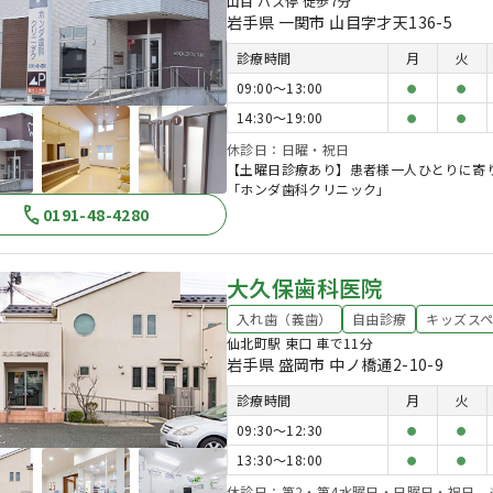
山目 バス停 徒歩7分
岩手県 一関市 山目字才天136-5
診療時間
月
火
09:00〜13:00
●
●
14:30〜19:00
●
●
休診日：日曜・祝日
【土曜日診療あり】患者様一人ひとりに寄
「ホンダ歯科クリニック」
0191-48-4280
大久保歯科医院
入れ歯（義歯）
自由診療
キッズス
仙北町駅 東口 車で11分
岩手県 盛岡市 中ノ橋通2-10-9
診療時間
月
火
09:30〜12:30
●
●
13:30〜18:00
●
●
休診日：第2・第4水曜日・日曜日・祝日 ※第