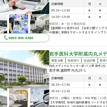
診療時間
月
火
09:30〜13:00
●
●
14:30〜19:00
●
●
休診日：水・日 ※祝日対応
【盛岡駅から徒歩5分】【日本口腔インプ
の健康と笑顔をサポートするマモ インプラ
0800-800-6460
岩手医科大学附属内丸メ
根管治療
急患受付
自由診療
駐車
内丸メディカルセンター前 バス停 徒歩2分
岩手県 盛岡市 内丸19-1
診療時間
月
火
08:30〜17:00
●
●
08:30〜12:30
休診日：日曜日・祝祭日・年末年始（12月3
【大学病院】地域の歯科医療をリードする
環境を提供する「岩手医科大学附属内丸メ