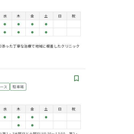
水
木
金
土
日
祝
●
●
●
●
●
●
●
●
り添った丁寧な治療で地域に根差したクリニック
ペース
駐車場
水
木
金
土
日
祝
●
●
●
●
●
●
1・3水曜日と土曜日は8:30～13:00 第2・