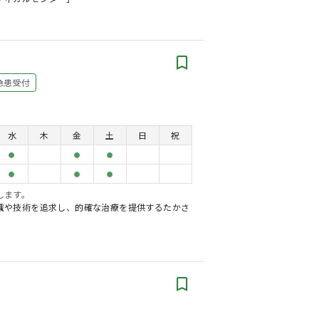
急患受付
水
木
金
土
日
祝
●
●
●
●
●
●
します。
識や技術を追求し、的確な治療を提供するたかさ