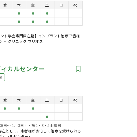
水
木
金
土
日
祝
●
●
●
●
●
●
ラント学会専門医在籍】インプラント治療で皆様
ント クリニック マリオス
ディカルセンター
場
水
木
金
土
日
祝
●
●
●
●
0日～ 1月3日）・第2・3・5土曜日
存在として、患者様が安心して治療を受けられる
ディカルセンター」