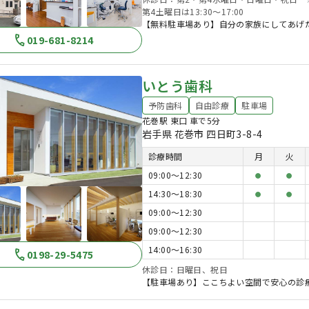
第4土曜日は13:30〜17:00
【無料駐車場あり】自分の家族にしてあげ
019-681-8214
いとう歯科
予防歯科
自由診療
駐車場
花巻駅 東口 車で5分
岩手県 花巻市 四日町3-8-4
診療時間
月
火
09:00〜12:30
●
●
14:30〜18:30
●
●
09:00〜12:30
09:00〜12:30
14:00〜16:30
0198-29-5475
休診日：日曜日、祝日
【駐車場あり】ここちよい空間で安心の診