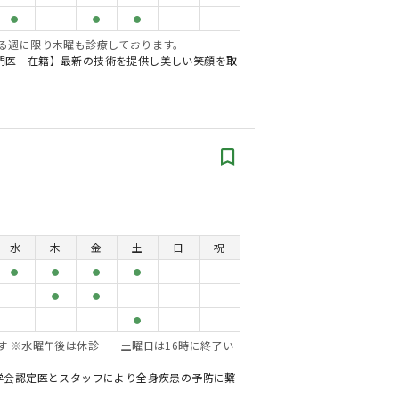
●
●
●
ある週に限り木曜も診療しております。
門医 在籍】最新の技術を提供し美しい笑顔を取
ク
水
木
金
土
日
祝
●
●
●
●
●
●
●
す ※水曜午後は休診 土曜日は16時に終了い
学会認定医とスタッフにより全身疾患の予防に繋