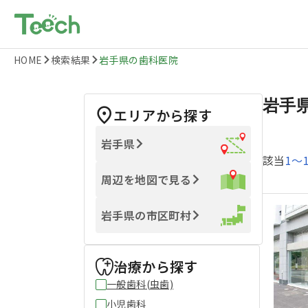
HOME
検索結果
岩手県の歯科医院
岩手
エリアから探す
岩手県
該当
1
〜
周辺を地図で見る
岩手県の市区町村
治療から探す
一般歯科(虫歯)
小児歯科