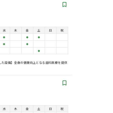
水
木
金
土
日
祝
●
●
●
●
●
●
した設備】全身の健康向上となる歯科医療を提供
水
木
金
土
日
祝