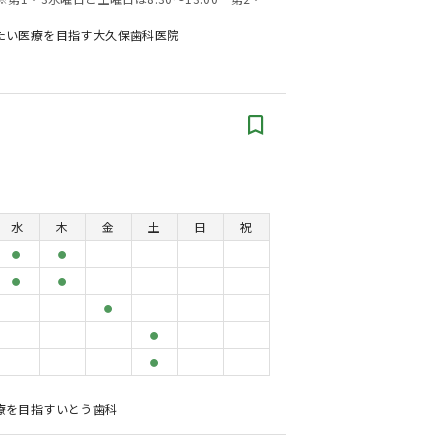
たい医療を目指す大久保歯科医院
水
木
金
土
日
祝
●
●
●
●
●
●
●
療を目指すいとう歯科