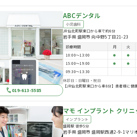
ABCデンタル
小児歯科
JR仙北町駅東口から車で約6分
岩手県 盛岡市 向中野5丁目21-23
診療時間
月
火
10:00〜13:00
●
●
15:00〜19:00
●
●
09:30〜13:30
休診日：日曜日・祝日
【JR仙北町駅東口から車6分】患者様に健
019-613-5585
マモ インプラント クリニ
インプラント
盛岡駅 徒歩5分
岩手県 盛岡市 盛岡駅西通2-9-1マリ