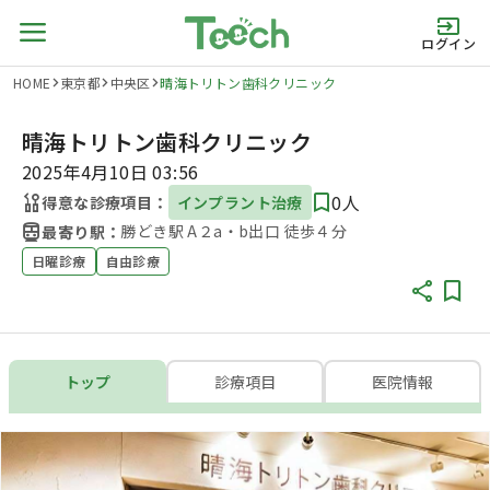
ログイン
HOME
東京都
中央区
晴海トリトン歯科クリニック
晴海トリトン歯科クリニック
2025年4月10日 03:56
0人
得意な診療項目：
インプラント治療
勝どき駅 A２a・b出口 徒歩４分
最寄り駅：
日曜診療
自由診療
トップ
診療項目
医院情報