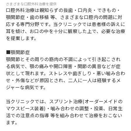
さまざまな口腔外科治療を提供
口腔外科治療は親知らずの抜歯・口内炎・できもの・
顎関節症・歯の移植 等、さまざまな口腔内の問題に対
応する専門分野です。当クリニックでは患者様の訴えに
耳を傾け、お口の中を十分に観察した上で、必要な治療
を提案します。
■顎関節症
顎関節とその周りの筋肉の不調によって引き起こされ
る病気で、顎の痛みや開口障害・関節の異音などが症
状として現れます。ストレスや歯ぎしり・悪い噛み合わ
せ・外傷などが原因とされ、二人に一人は経験するメ
ジャーな病気です。
当クリニックでは、スプリント治療(オーダーメイドの
マウスピース装着)・噛み合わせの調整・投薬、日常生
活での注意点の指導 等を組み合わせて治療をおこない
ます。