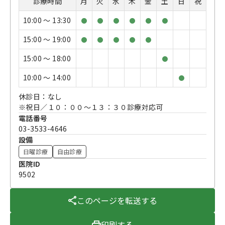
診療時間
月
火
水
木
金
土
日
祝
10:00 〜 13:30
●
●
●
●
●
●
15:00 〜 19:00
●
●
●
●
●
15:00 〜 18:00
●
10:00 〜 14:00
●
休診日：なし
※祝日／１０：００～１３：３０診療対応可
電話番号
03-3533-4646
設備
日曜診療
自由診療
医院ID
9502
このページを転送する
印刷する