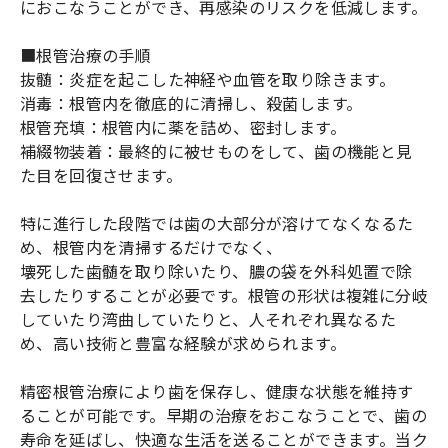
におこなうことができ、再感染のリスクを低減します。
■根管治療の手順
抜髄：炎症を起こした神経や血管を取り除きます。
消毒：根管内を徹底的に清掃し、殺菌します。
根管充填：根管内に薬を詰め、密封します。
補綴物装着：最終的に被せものをして、歯の機能と見
た目を回復させます。
特に進行した段階では歯の大部分が溶けてなくなるた
め、根管内を清掃するだけでなく、
壊死した歯髄を取り除いたり、膿の袋を外科処置で除
去したりすることが必要です。根管の形状は複雑に分岐
していたり湾曲していたりと、人それぞれ異なるた
め、高い技術と豊富な経験が求められます。
精密根管治療により歯を保存し、健康な状態を維持す
ることが可能です。早期の治療をおこなうことで、歯の
寿命を延ばし、快適な生活を送ることができます。当ク