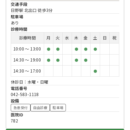
交通手段
日野駅 北出口 徒歩3分
駐車場
あり
診療時間
診療時間
月
火
水
木
金
土
日
祝
10:00 〜 13:00
●
●
●
●
●
14:30 〜 19:00
●
●
●
●
14:30 〜 17:00
●
休診日：水曜・日曜
電話番号
042-583-1118
設備
急患受付
自由診療
駐車場
医院ID
782