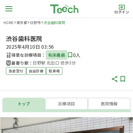
ログイン
HOME
東京都
日野市
渋谷歯科医院
渋谷歯科医院
2025年4月10日 03:56
0人
得意な診療項目：
有床義歯
日野駅 北出口 徒歩3分
最寄り駅：
急患受付
自由診療
駐車場
トップ
診療項目
医院情報