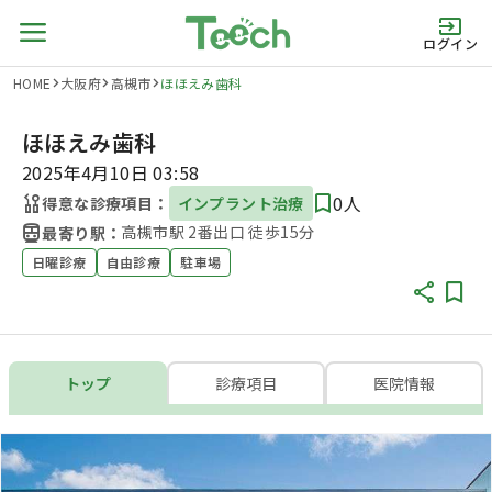
ログイン
HOME
大阪府
高槻市
ほほえみ歯科
ほほえみ歯科
2025年4月10日 03:58
0人
得意な診療項目：
インプラント治療
高槻市駅 2番出口 徒歩15分
最寄り駅：
日曜診療
自由診療
駐車場
トップ
診療項目
医院情報