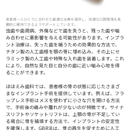
患者様一人ひとりに合わせた最適な治療を提供し、快適な口腔環境を長
期的に維持できるようサポートしています。
虫歯や歯周病、外傷などで歯を失うと、残った歯や噛
み合わせに悪影響を与える可能性があります。インプラ
ント治療は、失った歯を補うための効果的な方法で、
チタン製の人工歯根を顎の骨に埋め込み、その上にセ
ラミック製の人工歯や特殊な入れ歯を装着します。これ
により、自然な見た目と自分の歯に近い噛み心地を得
ることができます。
ほほえみ歯科では、患者様の骨の状態に応じたさまざ
まなインプラント手術を提供しています。例えば、フラ
ップレス手術はメスを使わずに小さな穴を開ける方法
で、手術後の痛みや腫れが少ないのが特徴です。サイナ
スリフトやソケットリフトは、上顎の骨が不足してい
る場合に骨を補填する方法で、インプラントの安定性
を確保します。GBR法は、骨の再生を促すために人工