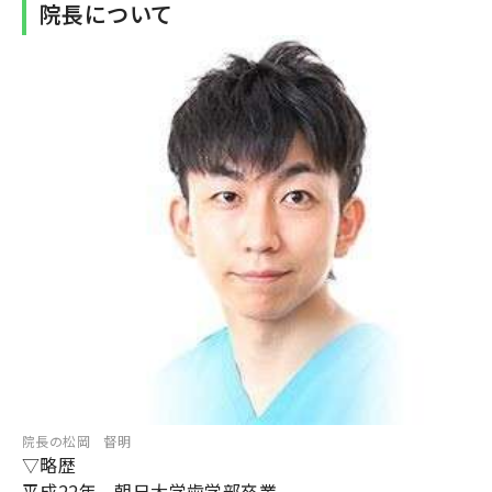
院長について
院長の松岡 督明
▽略歴
平成22年 朝日大学歯学部卒業