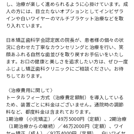
し、治療が楽しく進められるように心掛けています。成
人の方には、目立たないオプションとしてインビザラ
インや白いワイヤーのマルチブラケット治療などを取
り入れています。
日本矯正歯科学会認定医の院長が、患者様の個々の状
況に合わせた丁寧なカウンセリングと治療を行い、笑
顔あふれる自然な歯並びを取り戻すお手伝いをいたし
ます。お口の健康と美しさを追求したい方は、ぜひ一度
ふじよし矯正歯科クリニックにご相談ください。お待
ちしております。
〈治療費用に関して〉
トータルフィー方式（治療費定額制）を導入している
ため、装置ごとに料金はございません。通院時の調節
料など、都度料金は含まれております。
1期治療（小児矯正）／49万5000円（定額）、2期治療
（1期治療からの継続）／46万2000円（定額）、ワイ
ヤー矯正（成人）／92万4000円（定額）、白いワイヤ