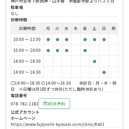
神戸市営地下鉄西神・山手線 学園都市駅よりバス５分
駐車場
なし
診療時間
診療時間
月
火
水
木
金
土
日
祝
10:00 〜 12:30
●
●
●
●
●
●
15:00 〜 20:00
●
●
●
●
14:00 〜 18:30
●
14:00 〜 16:30
●
〇14:00～18:30 ◎14:00～16:30 休診日：月・木・祝
日 ※日曜は月1回ずつ休診(ただし臨時休診あり)
電話番号
078-782-1182
WEB予約
公式アカウント
ホームページ
https://www.fujiyoshi-kyousei.com/clinic/#a01