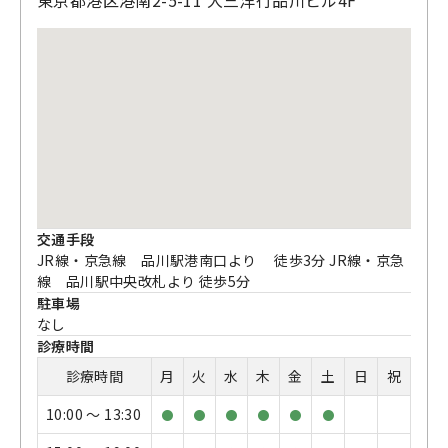
交通手段
JR線・京急線 品川駅港南口より 徒歩3分 JR線・京急
線 品川駅中央改札より 徒歩5分
駐車場
なし
診療時間
診療時間
月
火
水
木
金
土
日
祝
10:00 〜 13:30
●
●
●
●
●
●