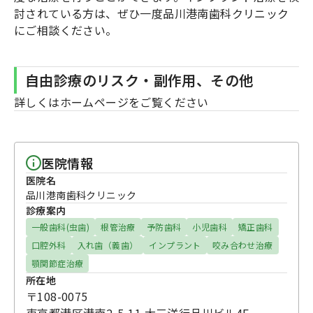
討されている方は、ぜひ一度品川港南歯科クリニック
にご相談ください。
自由診療のリスク・副作用、その他
詳しくはホームページをご覧ください
医院情報
医院名
品川港南歯科クリニック
診療案内
一般歯科(虫歯)
根管治療
予防歯科
小児歯科
矯正歯科
口腔外科
入れ歯（義歯）
インプラント
咬み合わせ治療
顎関節症治療
所在地
〒108-0075
東京都港区港南2-5-11 大三洋行品川ビル4F