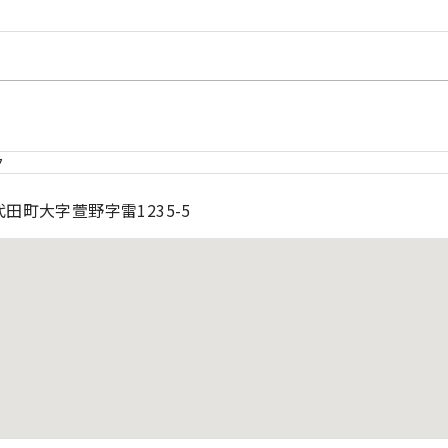
ク
田町大字萱野字雷1235-5