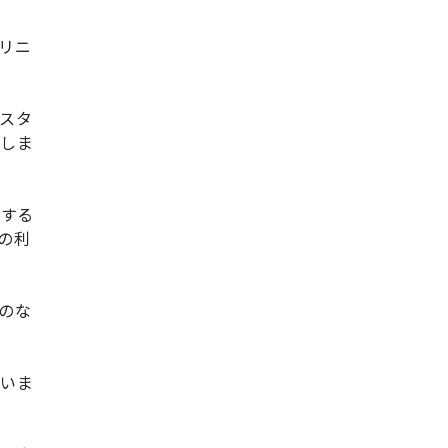
リニ
スタ
トしま
断する
の利
のな
ていま