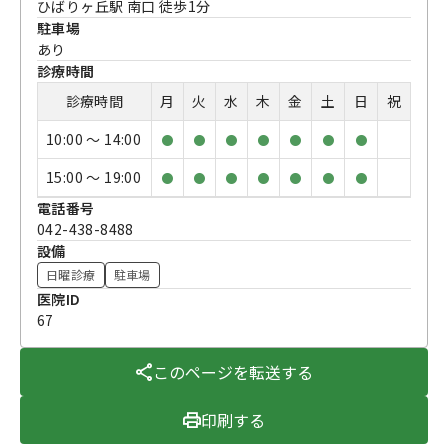
ひばりヶ丘駅 南口 徒歩1分
駐車場
あり
診療時間
診療時間
月
火
水
木
金
土
日
祝
10:00 〜 14:00
●
●
●
●
●
●
●
15:00 〜 19:00
●
●
●
●
●
●
●
電話番号
042-438-8488
設備
日曜診療
駐車場
医院ID
67
このページを転送する
印刷する