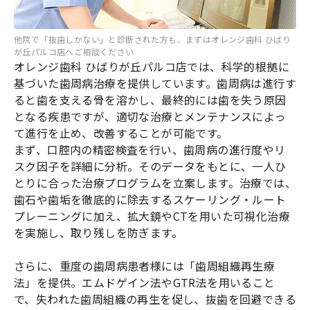
他院で「抜歯しかない」と診断された方も、まずはオレンジ歯科 ひばり
が丘パルコ店へご相談ください
オレンジ歯科 ひばりが丘パルコ店では、科学的根拠に
基づいた歯周病治療を提供しています。歯周病は進行す
ると歯を支える骨を溶かし、最終的には歯を失う原因
となる疾患ですが、適切な治療とメンテナンスによっ
て進行を止め、改善することが可能です。
まず、口腔内の精密検査を行い、歯周病の進行度やリ
スク因子を詳細に分析。そのデータをもとに、一人ひ
とりに合った治療プログラムを立案します。治療では、
歯石や歯垢を徹底的に除去するスケーリング・ルート
プレーニングに加え、拡大鏡やCTを用いた可視化治療
を実施し、取り残しを防ぎます。
さらに、重度の歯周病患者様には「歯周組織再生療
法」を提供。エムドゲイン法やGTR法を用いること
で、失われた歯周組織の再生を促し、抜歯を回避できる