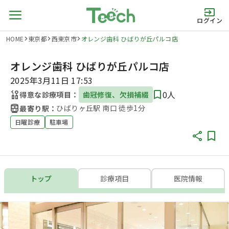
ログイン
HOME
東京都
西東京市
オレンジ歯科 ひばりが丘パルコ店
オレンジ歯科 ひばりが丘パルコ店
2025年3月11日 17:53
0人
得意な診療項目：
歯冠修復、欠損補綴
ひばりヶ丘駅 南口 徒歩1分
最寄り駅：
日曜診療
駐車場
トップ
診療項目
医院情報