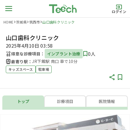
ログイン
HOME
茨城県
筑西市
山口歯科クリニック
山口歯科クリニック
2025年4月10日 03:58
0人
得意な診療項目：
インプラント治療
JR下館駅 南口 車で10分
最寄り駅：
キッズスペース
駐車場
トップ
診療項目
医院情報