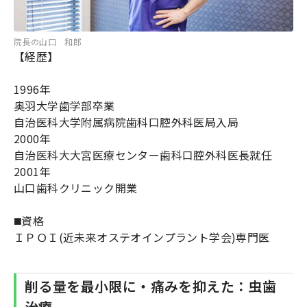
院長の山口 和郎
【経歴】
1996年
奥羽大学歯学部卒業
自治医科大学附属病院歯科口腔外科医局入局
2000年
自治医科大大宮医療センター歯科口腔外科医長就任
2001年
山口歯科クリニック開業
◼️資格
ＩＰＯＩ(近未来オステオインプラント学会)専門医
削る量を最小限に・痛みを抑えた：虫歯
治療