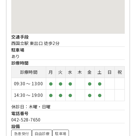
交通手段
西国立駅 東出口 徒歩2分
駐車場
あり
診療時間
診療時間
月
火
水
木
金
土
日
祝
09:30 〜 13:00
●
●
●
●
●
14:30 〜 19:00
●
●
●
●
●
休診日：木曜・日曜
電話番号
042-528-7650
設備
急患受付
自由診療
駐車場