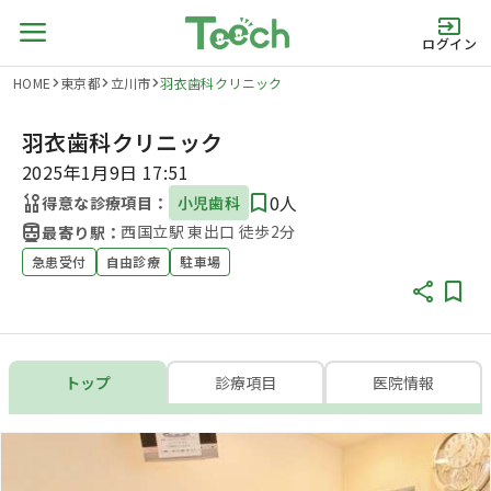
ログイン
HOME
東京都
立川市
羽衣歯科クリニック
羽衣歯科クリニック
2025年1月9日 17:51
0人
得意な診療項目：
小児歯科
西国立駅 東出口 徒歩2分
最寄り駅：
急患受付
自由診療
駐車場
トップ
診療項目
医院情報