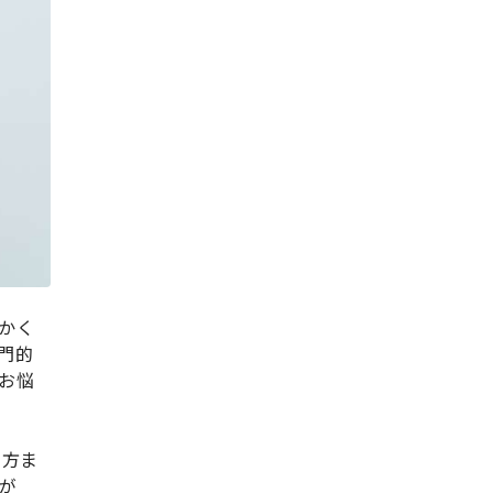
かく
門的
お悩
の方ま
が