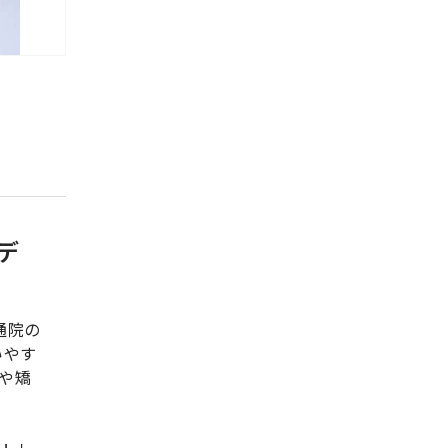
デ
通院の
いやす
や矯