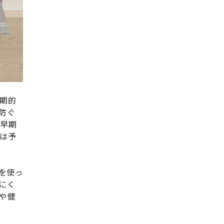
期的
防ぐ
や早期
は予
を使っ
にく
や健