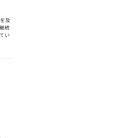
響を及
継続
てい