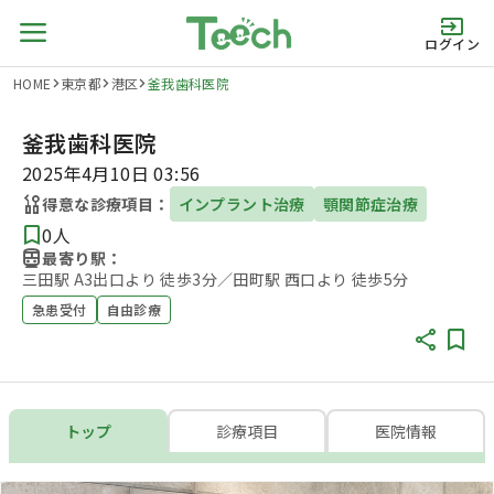
ログイン
HOME
東京都
港区
釜我歯科医院
釜我歯科医院
2025年4月10日 03:56
得意な診療項目：
インプラント治療
顎関節症治療
0人
最寄り駅：
三田駅 A3出口より 徒歩3分／田町駅 西口より 徒歩5分
急患受付
自由診療
トップ
診療項目
医院情報