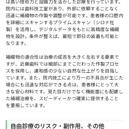
は高い技術力と設備力を活かした診療を行っています。
院内には歯科技工室があり、外部に依頼することなく
迅速に補綴物の作製や調整が可能です。患者様の口腔内
を詳細にスキャンするプライムスキャン（シロナ社
製）を活用し、デジタルデータをもとに高精度な補綴
物を設計。条件が整えば、最短で即日の装着も可能と
なります。
補綴物の適合性は治療の成否を大きく左右する要素で
すが、近藤歯科では細部にまでこだわった作製プロセ
スを採用し、違和感の少ない自然な仕上がりを目指し
ています。また、院内技工により万一の不具合が生じた
場合にも迅速な対応ができる点は、患者様にとって大
きな安心材料です。見た目だけでなく機能面にも配慮し
た補綴治療を、スピーディーかつ確実に提供すること
を重視しています。
自由診療のリスク・副作用、その他