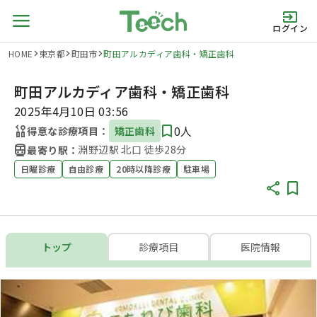
ログイン
HOME
東京都
町田市
町田アルカディア歯科・矯正歯科
町田アルカディア歯科・矯正歯科
2025年4月10日 03:56
0人
得意な診療項目：
矯正歯科
淵野辺駅 北口 徒歩28分
最寄り駅：
日曜診療
自由診療
20時以降診療
駐車場
トップ
診療項目
医院情報