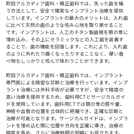
町田アルカディア歯科・矯正歯科では、失った歯を補
う方法として、安全で確実なインプラント治療を提供
しています。インプラントの最大のメリットは、入れ歯
に比べて天然の歯のような咬み心地を取り戻せること
です。インプラントは、人工のチタン製歯根を顎の骨に
埋め込み、その上にセラミックなどの人工歯を装着す
ることで、歯の機能を回復します。これにより、入れ歯
のように外れたり痛くなったりすることなく、硬い食
べ物もしっかりと咬んで味わうことができます。
町田アルカディア歯科・矯正歯科では、インプラント
専門医による精密な診断と治療を行っています。インプ
ラント治療には外科手術が必要ですが、安全で精度の
高い治療を提供するため、歯科用CTとサージカルガイ
ドを使用しています。歯科用CTでは顎の骨の質や量、
神経や血管の位置を立体的に把握でき、正確な診断と
治療が可能となります。サージカルガイドは、インプラ
ントを埋め込む際に位置や方向を正確に導き、治療の
精度を高め、さらに治療時間の短縮にも役立ちます。