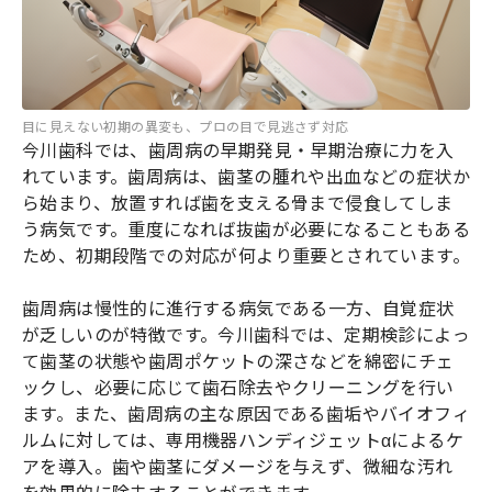
目に見えない初期の異変も、プロの目で見逃さず対応
今川歯科では、歯周病の早期発見・早期治療に力を入
れています。歯周病は、歯茎の腫れや出血などの症状か
ら始まり、放置すれば歯を支える骨まで侵食してしま
う病気です。重度になれば抜歯が必要になることもある
ため、初期段階での対応が何より重要とされています。
歯周病は慢性的に進行する病気である一方、自覚症状
が乏しいのが特徴です。今川歯科では、定期検診によっ
て歯茎の状態や歯周ポケットの深さなどを綿密にチェ
ックし、必要に応じて歯石除去やクリーニングを行い
ます。また、歯周病の主な原因である歯垢やバイオフィ
ルムに対しては、専用機器ハンディジェットαによるケ
アを導入。歯や歯茎にダメージを与えず、微細な汚れ