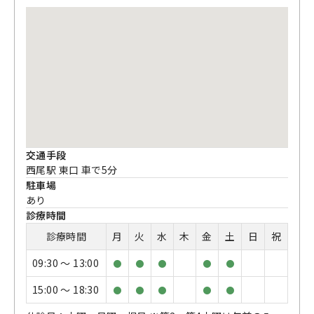
交通手段
西尾駅 東口 車で5分
駐車場
あり
診療時間
診療時間
月
火
水
木
金
土
日
祝
09:30 〜 13:00
●
●
●
●
●
15:00 〜 18:30
●
●
●
●
●