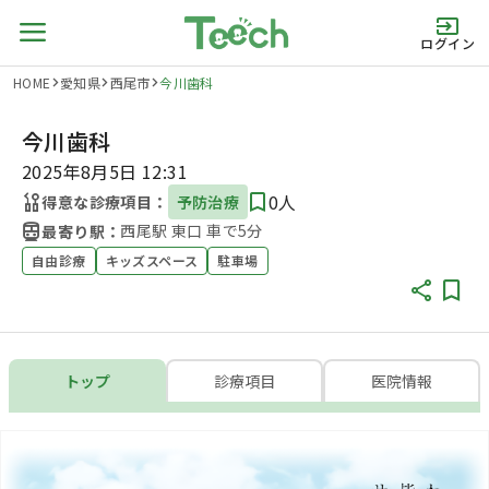
ログイン
HOME
愛知県
西尾市
今川歯科
今川歯科
2025年8月5日 12:31
0人
得意な診療項目：
予防治療
西尾駅 東口 車で5分
最寄り駅：
自由診療
キッズスペース
駐車場
トップ
診療項目
医院情報