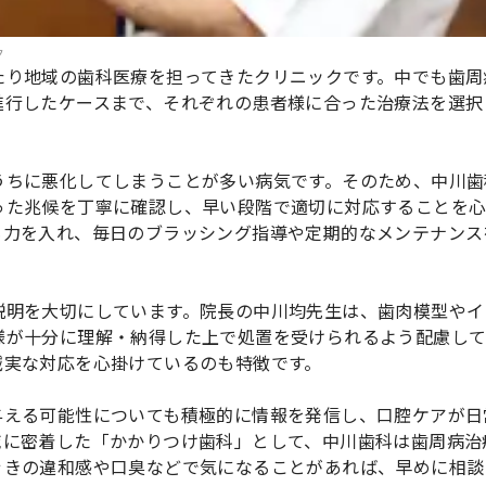
ク
たり地域の歯科医療を担ってきたクリニックです。中でも歯周
進行したケースまで、それぞれの患者様に合った治療法を選択
うちに悪化してしまうことが多い病気です。そのため、中川歯
った兆候を丁寧に確認し、早い段階で適切に対応することを
も力を入れ、毎日のブラッシング指導や定期的なメンテナンス
説明を大切にしています。院長の中川均先生は、歯肉模型やイ
様が十分に理解・納得した上で処置を受けられるよう配慮し
誠実な対応を心掛けているのも特徴です。
与える可能性についても積極的に情報を発信し、口腔ケアが日
域に密着した「かかりつけ歯科」として、中川歯科は歯周病治
ぐきの違和感や口臭などで気になることがあれば、早めに相談