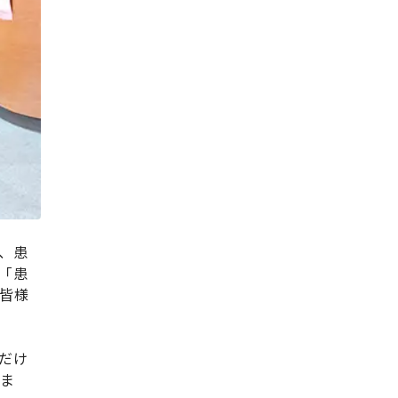
、患
「患
皆様
だけ
いま