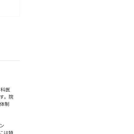
歯科医
す。院
体制
ン
には特