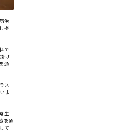
病治
し提
科で
心掛け
を通
ラス
ていま
常生
療を通
して