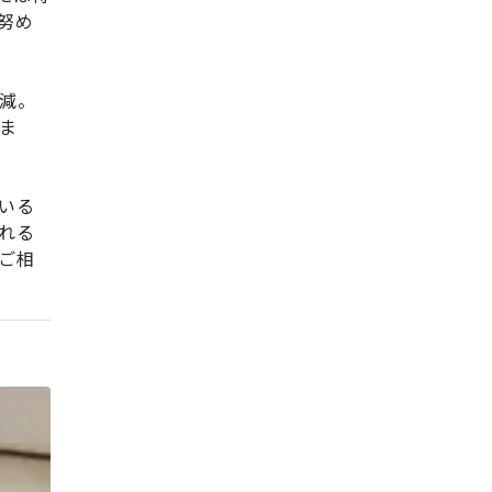
努め
減。
ま
いる
れる
ご相