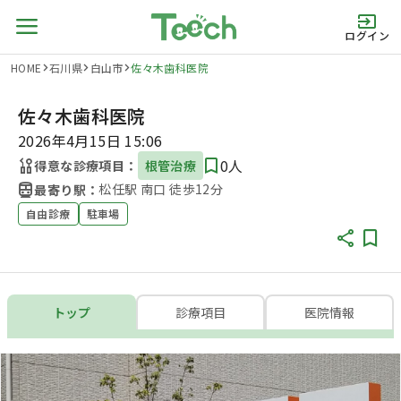
ログイン
HOME
石川県
白山市
佐々木歯科医院
佐々木歯科医院
2026年4月15日 15:06
0人
得意な診療項目：
根管治療
松任駅 南口 徒歩12分
最寄り駅：
自由診療
駐車場
トップ
診療項目
医院情報