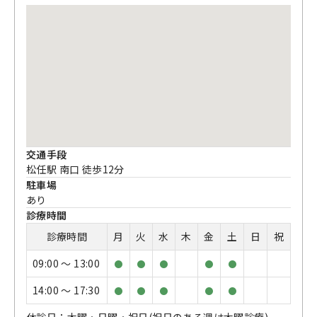
交通手段
松任駅 南口 徒歩12分
駐車場
あり
診療時間
診療時間
月
火
水
木
金
土
日
祝
09:00 〜 13:00
●
●
●
●
●
14:00 〜 17:30
●
●
●
●
●
休診日：木曜・日曜・祝日(祝日のある週は木曜診療)