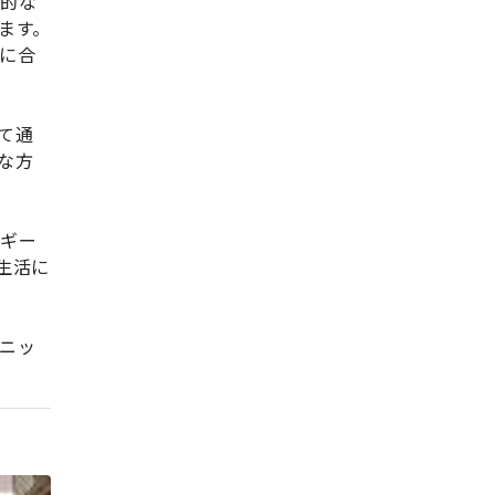
美的な
ます。
に合
て通
な方
ルギー
生活に
ニッ