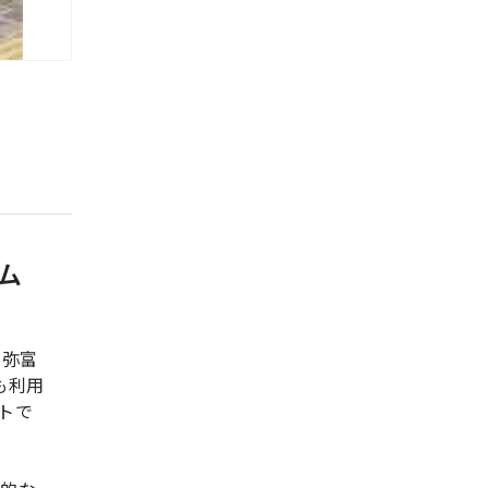
ム
鉄弥富
も利用
トで