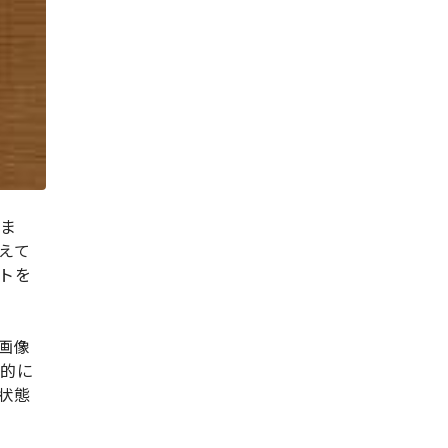
いま
えて
トを
画像
体的に
状態