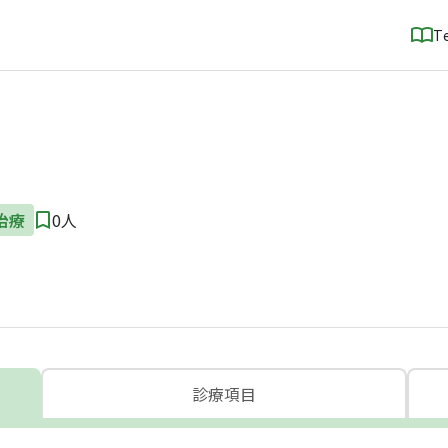
T
治療
0人
診療項目