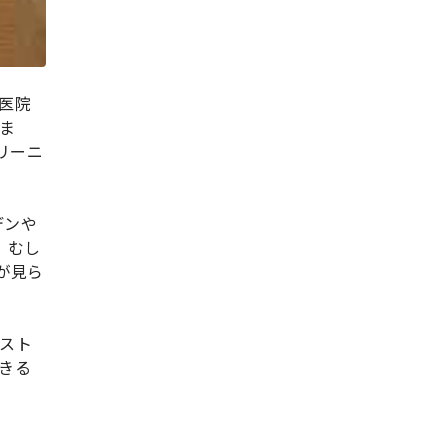
医院
ま
リーニ
デンや
、むし
が見ら
スト
きる