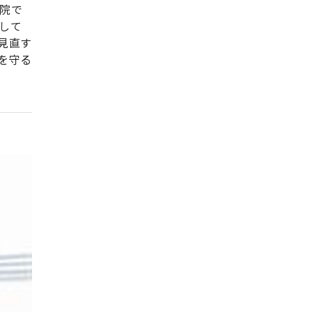
院で
して
見直す
を守る