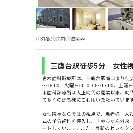
①外観②院内③滅菌器
三鷹台駅徒歩5分 女性
青木歯科診療所は、三鷹台駅南口より徒歩5分
～18:00、火曜日は10:30～17:00、
木歯科診療所は大正時代の開業以来、時
て多くの患者様にご利用いただいていま
女性院長ならではの視点で、患者様一人
式の予防歯科を導入し、「赤ちゃん外来
ートしています。また、最新のセレック