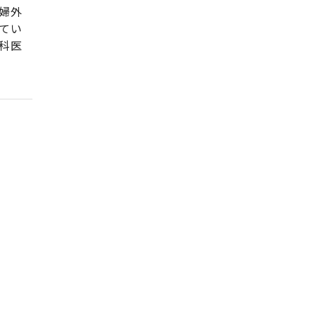
婦外
てい
科医