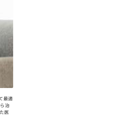
て最適
から治
た医