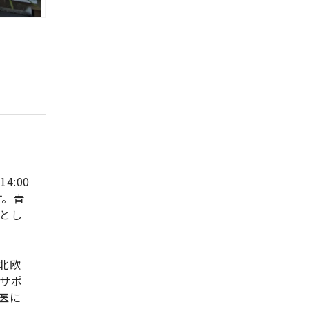
:00
す。青
とし
北欧
サポ
医に