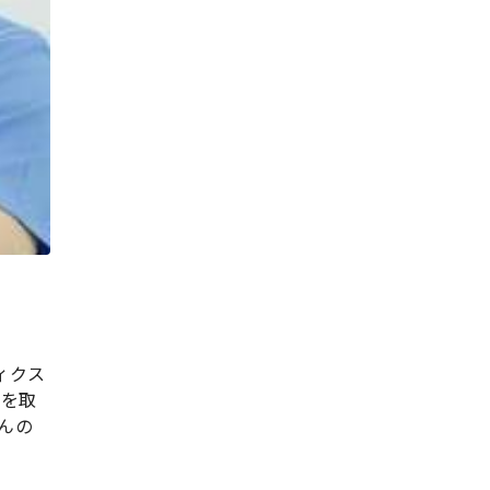
ィクス
菌を取
んの