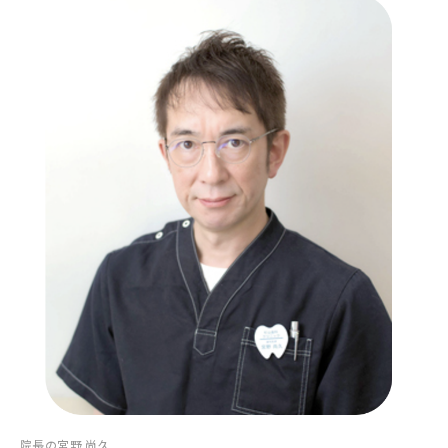
院長の宮野 尚久