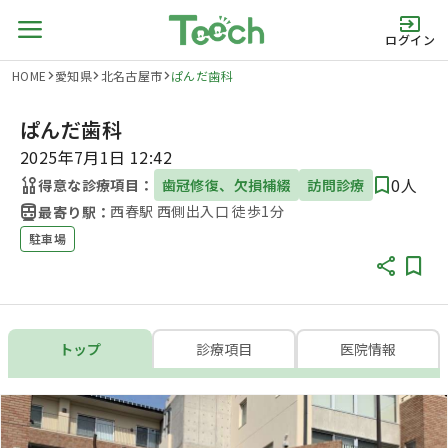
ログイン
HOME
愛知県
北名古屋市
ぱんだ歯科
ぱんだ歯科
2025年7月1日 12:42
0人
得意な診療項目：
歯冠修復、欠損補綴
訪問診療
西春駅 西側出入口 徒歩1分
最寄り駅：
駐車場
トップ
診療項目
医院情報