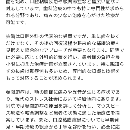
歯を始め、口腔粘膜疾患や顎関節症など幅広い症状に
対応しています。歯科治療の中でも特に専門性が求めら
れる分野であり、痛みの少ない治療を心がけた診療が
可能です。
抜歯は口腔外科の代表的な処置ですが、単に歯を抜く
だけでなく、その後の回復過程や将来的な補綴治療も
見据えた総合的なアプローチが重要となります。同院で
は必要に応じて外科的処置を行い、患者様の負担を最
小限に抑えた治療計画が立案されています。特に親知ら
ずの抜歯は難症例も多いため、専門的な知識と技術を
もって対応することが求められます。
顎関節症は、顎の関節に痛みや異音が生じる症状であ
り、現代のストレス社会において増加傾向にあります。
同院では顎関節症の原因を詳しく分析し、マウスピー
ス療法や咬合調整など患者の状態に適した治療法を提
案しています。また、口腔粘膜疾患についても早期発
見・早期治療の観点から丁寧な診断を行い、必要に応