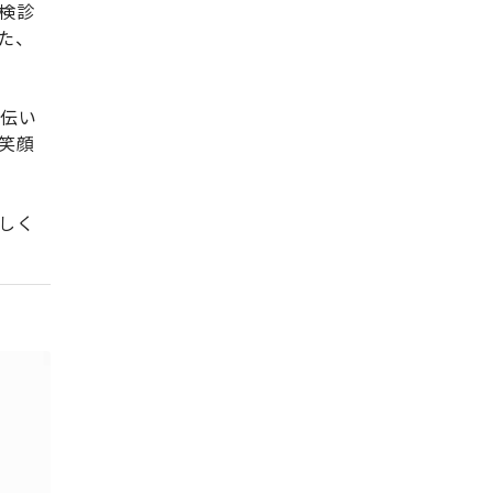
検診
た、
手伝い
笑顔
しく