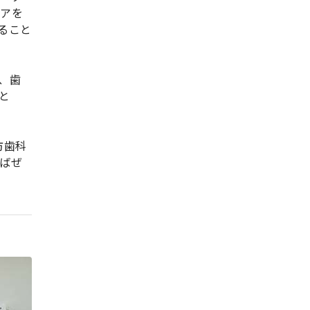
ケアを
ること
、歯
と
防歯科
ばぜ