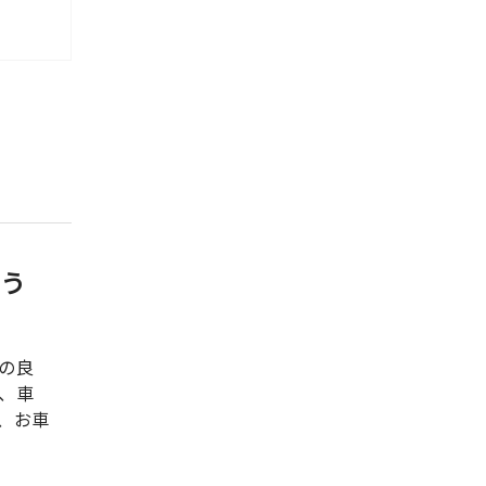
添う
の良
、車
、お車