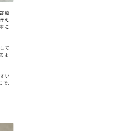
診療
行え
寧に
して
るよ
やすい
ちで、