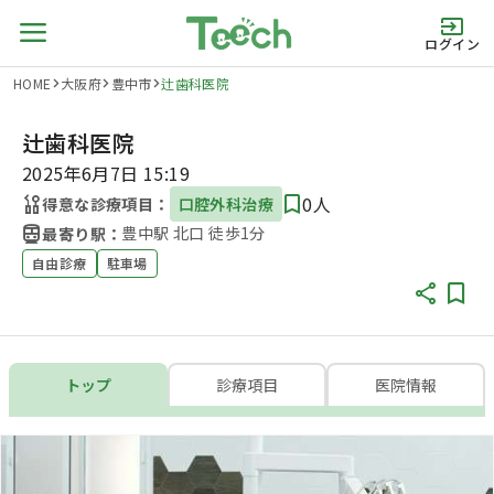
ログイン
HOME
大阪府
豊中市
辻歯科医院
辻歯科医院
2025年6月7日 15:19
0人
得意な診療項目：
口腔外科治療
豊中駅 北口 徒歩1分
最寄り駅：
自由診療
駐車場
トップ
診療項目
医院情報