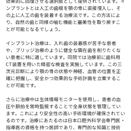
効果的に回復させる選択肢として提供されています。イ
ンプラントとは人工の歯根を顎の骨に直接埋入し、そ
の上に人工の歯を装着する治療法です。この方法によ
り、自然の歯と同様の噛む機能と審美性を取り戻すこ
とが可能となるでしょう。
インプラント治療は、入れ歯の装着感が苦手な患者
や、ブリッジ治療のように健全な隣在歯を削りたくな
い患者に特に適しています。同院では治療前に歯科用
CT装置を用いた精密な検査を実施しています。この三
次元診断により顎の骨の状態や神経、血管の位置を正
確に把握し、安全かつ効果的な手術計画を立案するこ
とが可能です。
さらに治療中は生体情報モニターを使用し、患者の血
圧や脈拍を常時監視することで全身状態を管理してい
ます。これにより安全性の高い手術環境が確保されてい
るのです。治療にあたるのは日本口腔外科学会専門医・
指導医の資格を持つ医師であり、専門的な知識と技術