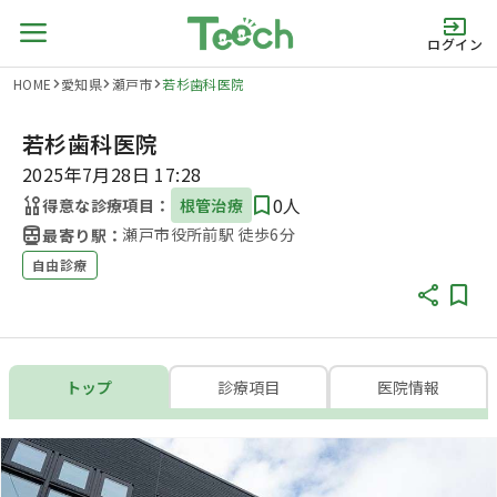
ログイン
HOME
愛知県
瀬戸市
若杉歯科医院
若杉歯科医院
2025年7月28日 17:28
0人
得意な診療項目：
根管治療
瀬戸市役所前駅 徒歩6分​
最寄り駅：
自由診療
トップ
診療項目
医院情報