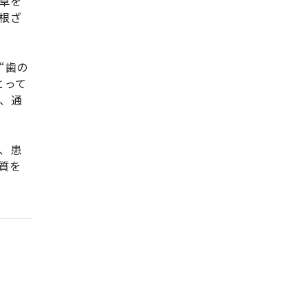
卓を
根ざ
“歯の
とって
、通
、患
質を