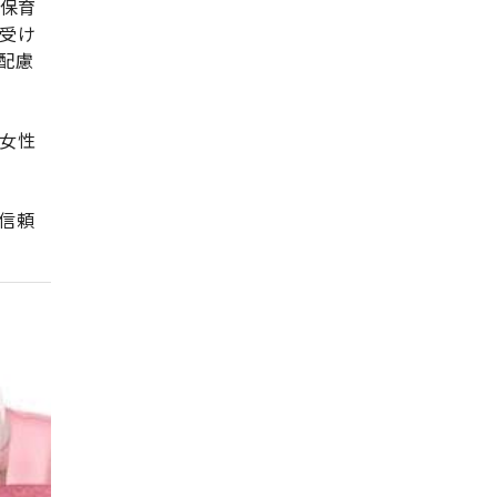
、保育
受け
配慮
女性
信頼