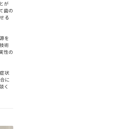
とが
て歯の
せる
源を
技術
実性の
症状
場合に
談く