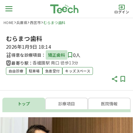
ログイン
HOME
兵庫県
西宮市
むらまつ歯科
むらまつ歯科
2026年1月9日 18:14
0人
得意な診療項目：
矯正歯科
香櫨園駅 南口 徒歩13分
最寄り駅：
自由診療
駐車場
急患受付
キッズスペース
トップ
診療項目
医院情報