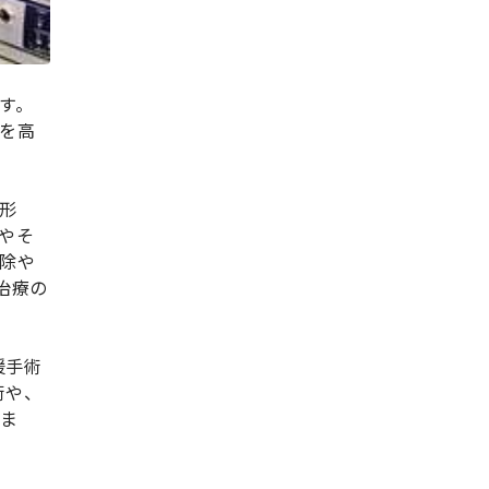
す。
を高
形
やそ
除や
治療の
援手術
術や、
いま