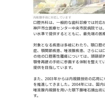
内視鏡手術に対応しています
口腔外科は、一般的な歯科診療では対応
神戸市立医療センター中央市民病院では
い水準で提供するとともに、最先端の医
対象となる疾患は多岐にわたり、顎口腔
症、顎関節疾患、唾液腺疾患、さらには
の他の口腔悪性腫瘍については、頭頸部
顎骨再建の手術に参画する体制を整えて
提供を目指しています。
また、2003年からは内視鏡技術の応用
を推進してきました。2004年には、国
唾液腺内視鏡を用いた顎下腺唾石摘出術
す。