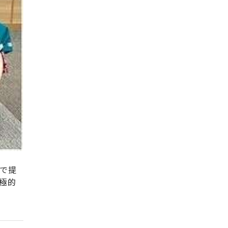
で提
極的