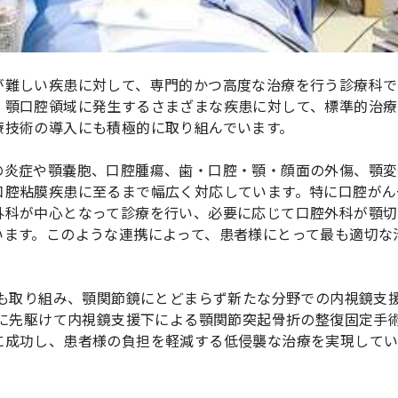
が難しい疾患に対して、専門的かつ高度な治療を行う診療科で
、顎口腔領域に発生するさまざまな疾患に対して、標準的治療
療技術の導入にも積極的に取り組んでいます。
の炎症や顎嚢胞、口腔腫瘍、歯・口腔・顎・顔面の外傷、顎変
口腔粘膜疾患に至るまで幅広く対応しています。特に口腔がん
外科が中心となって診療を行い、必要に応じて口腔外科が顎切
います。このような連携によって、患者様にとって最も適切な
にも取り組み、顎関節鏡にとどまらず新たな分野での内視鏡支
内に先駆けて内視鏡支援下による顎関節突起骨折の整復固定手
に成功し、患者様の負担を軽減する低侵襲な治療を実現して