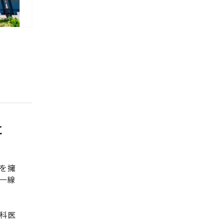
に
を擁
一線
科医