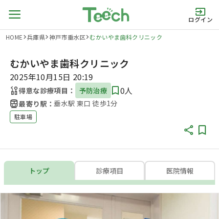
ログイン
HOME
兵庫県
神戸市垂水区
むかいやま歯科クリニック
むかいやま歯科クリニック
2025年10月15日 20:19
0人
得意な診療項目：
予防治療
垂水駅 東口 徒歩1分
最寄り駅：
駐車場
トップ
診療項目
医院情報