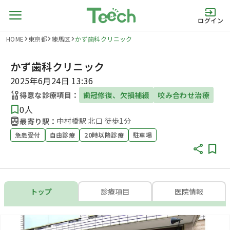
ログイン
HOME
東京都
練馬区
かず歯科クリニック
かず歯科クリニック
2025年6月24日 13:36
得意な診療項目：
歯冠修復、欠損補綴
咬み合わせ治療
0人
中村橋駅 北口 徒歩1分
最寄り駅：
急患受付
自由診療
20時以降診療
駐車場
トップ
診療項目
医院情報