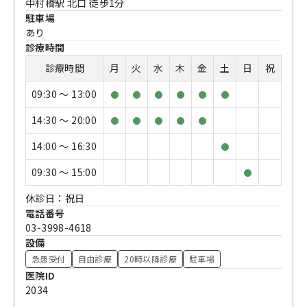
中村橋駅 北口 徒歩1分
駐車場
あり
診療時間
診療時間
月
火
水
木
金
土
日
祝
09:30 〜 13:00
●
●
●
●
●
●
14:30 〜 20:00
●
●
●
●
●
14:00 〜 16:30
●
09:30 〜 15:00
●
休診日：祝日
電話番号
03-3998-4618
設備
急患受付
自由診療
20時以降診療
駐車場
医院ID
2034