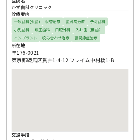
医院名
かず歯科クリニック
診療案内
一般歯科(虫歯)
根管治療
歯周病治療
予防歯科
小児歯科
矯正歯科
口腔外科
入れ歯（義歯）
インプラント
咬み合わせ治療
顎関節症治療
所在地
〒176-0021
東京都練馬区貫井1-4-12 フレイム中村橋1-B
交通手段