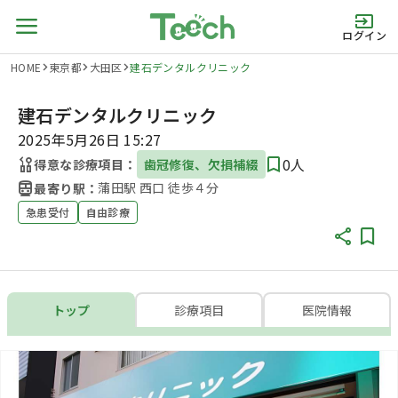
ログイン
HOME
東京都
大田区
建石デンタルクリニック
建石デンタルクリニック
2025年5月26日 15:27
0人
得意な診療項目：
歯冠修復、欠損補綴
蒲田駅 西口 徒歩４分
最寄り駅：
急患受付
自由診療
トップ
診療項目
医院情報