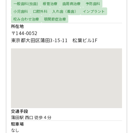
一般歯科(虫歯)
根管治療
歯周病治療
予防歯科
小児歯科
口腔外科
入れ歯（義歯）
インプラント
咬み合わせ治療
顎関節症治療
所在地
〒144-0052
東京都大田区蒲田3-15-11 松葉ビル1F
交通手段
蒲田駅 西口 徒歩４分
駐車場
なし