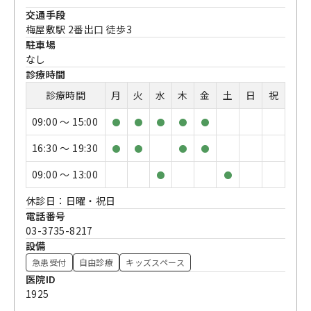
交通手段
梅屋敷駅 2番出口 徒歩3
駐車場
なし
診療時間
診療時間
月
火
水
木
金
土
日
祝
09:00 〜 15:00
●
●
●
●
●
16:30 〜 19:30
●
●
●
●
09:00 〜 13:00
●
●
休診日：日曜・祝日
電話番号
03-3735-8217
設備
急患受付
自由診療
キッズスペース
医院ID
1925