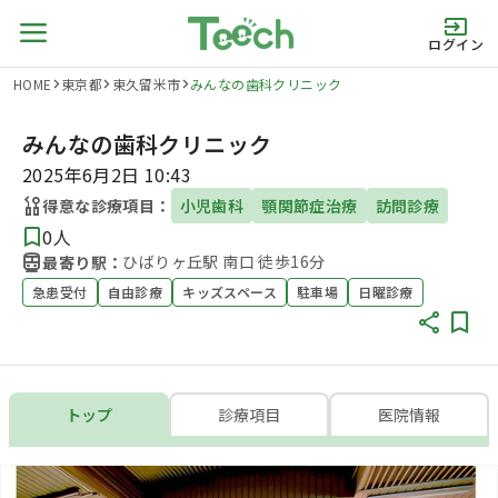
ログイン
HOME
東京都
東久留米市
みんなの歯科クリニック
みんなの歯科クリニック
2025年6月2日 10:43
得意な診療項目：
小児歯科
顎関節症治療
訪問診療
0人
ひばりヶ丘駅 南口 徒歩16分
最寄り駅：
急患受付
自由診療
キッズスペース
駐車場
日曜診療
トップ
診療項目
医院情報