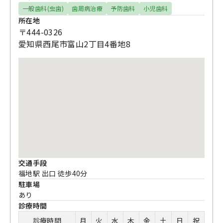
一般歯科(虫歯)
歯周病治療
予防歯科
小児歯科
所在地
〒444-0326
愛知県西尾市富山2丁目4番地8
交通手段
福地駅 出口 徒歩40分
駐車場
あり
診療時間
診療時間
月
火
水
木
金
土
日
祝