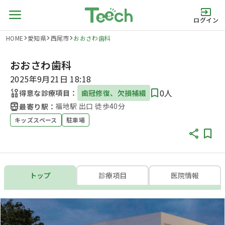
ログイン
HOME
愛知県
西尾市
おおさわ歯科
おおさわ歯科
2025年9月21日 18:18
0人
得意な診療項目：
歯冠修復、欠損補綴
福地駅 出口 徒歩40分
最寄り駅：
キッズスペース
駐車場
トップ
診療項目
医院情報