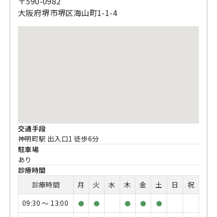
〒590-0982
大阪府堺市堺区海山町1-1-4
交通手段
神明町駅 出入口1 徒歩6分
駐車場
あり
診療時間
診療時間
月
火
水
木
金
土
日
祝
09:30 〜 13:00
●
●
●
●
●