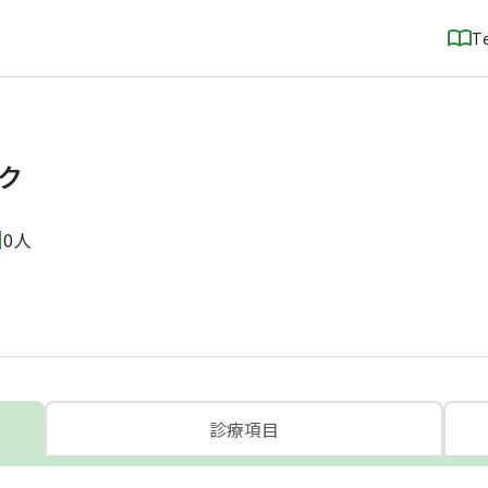
T
ク
0人
診療項目