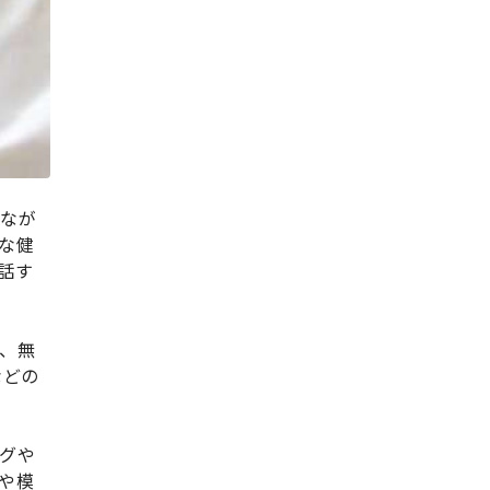
しなが
な健
話す
、無
などの
グや
や模