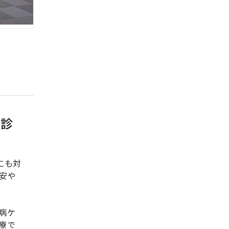
い診
にも対
安や
病ケ
療で