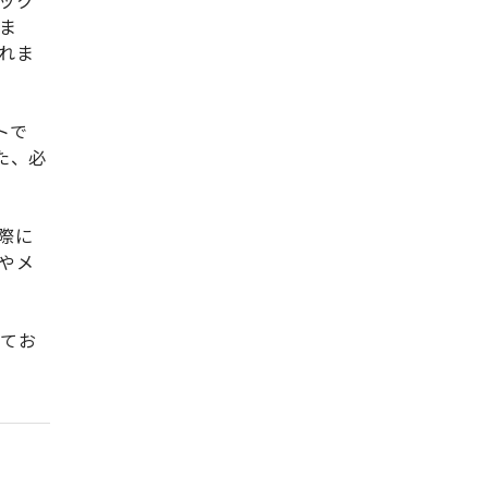
ック
ま
れま
トで
た、必
際に
やメ
れてお