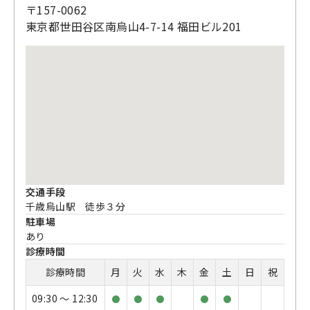
〒157-0062
東京都世田谷区南烏山4-7-14 福田ビル201
交通手段
千歳烏山駅 徒歩３分
駐車場
あり
診療時間
診療時間
月
火
水
木
金
土
日
祝
09:30 〜 12:30
●
●
●
●
●